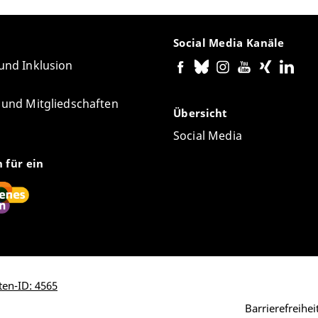
Social Media Kanäle
 und Inklusion
e und Mitgliedschaften
Übersicht
Social Media
n für ein
ten-ID: 4565
Barrierefreihe