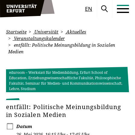
EN
Startseite
Universität
Aktuelles
Veranstaltungskalender
entfällt: Politische Meinungsbildung in Sozialen
Medien
eduroom – Werkstatt für Medienbildung, Erfurt School of
Education, Erziehungswissenschaftliche Fakultät, Philosophische
Fakultät, Seminar für Medien- und Kommunikationswissenschaft,
Lehre, Studium
entfällt: Politische Meinungsbildung
in Sozialen Medien
Datum
26. Mai 2026, 16:15 Uhr - 17:45 Uhr