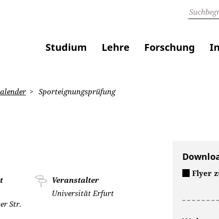
Studium
Lehre
Forschung
I
alender
Sporteignungsprüfung
Downlo
Flyer 
t
Veranstalter
Universität Erfurt
r Str.