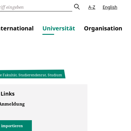
A-Z
English
nternational
Universität
Organisation
he Fakultät, Studierendenrat, Studium
 Links
-Anmeldung
 importieren