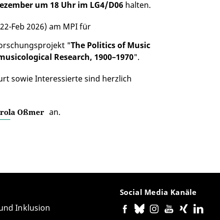
Dezember um 18 Uhr im LG4/D06
halten.
022-Feb 2026) am MPI für
Forschungsprojekt "
The Politics of Music
musicological Research, 1900–1970
".
rt sowie Interessierte sind herzlich
an.
rola Oßmer
Social Media Kanäle
 und Inklusion