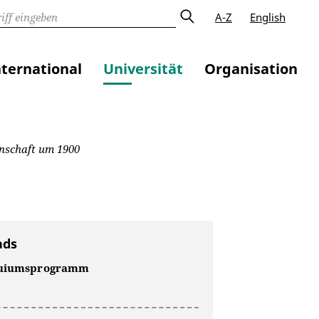
A-Z
English
nternational
Universität
Organisation
nschaft um 1900
ads
quiumsprogramm