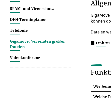
Allge
SPAM- und Virenschutz
GigaMove i
DFN-Terminplaner
können dor
Telefonie
Dateien we
Gigamove: Versenden großer
Link zu
Dateien
Videokonferenz
Funkt
Wie benu
Welche F
unter