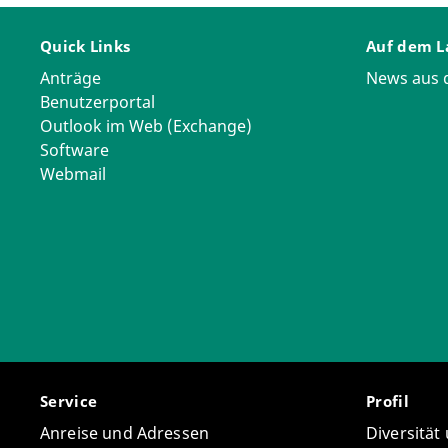
Quick Links
Auf dem L
Anträge
News aus
Benutzerportal
Outlook im Web (Exchange)
Software
Webmail
Service
Profil
Anreise und Adressen
Diversität