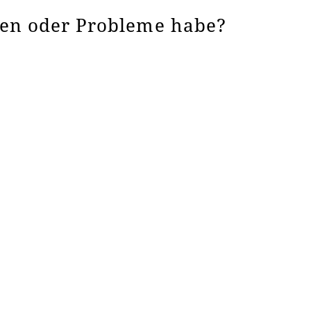
gen oder Probleme habe?
 7 Tage,
 nach 2
eißt, Sie können sich nicht selbst aus dem
enste nicht an öffentlich zugänglichen Rechnern