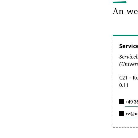
ein
An we
die
den
ein
unter
Servic
ein
ein
Service
(Univer
Datei
Max. 
C21 – K
Abmel
0.11
Stun
+49 3
Shibbol
System 
rz@un
oder Re