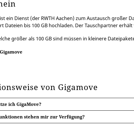
mein
st ein Dienst (der RWTH Aachen) zum Austausch großer Dat
t Dateien bis 100 GB hochladen. Der Tauschpartner erhält 
lche größer als 100 GB sind müssen in kleinere Dateipakete
 Gigamove
ionsweise von Gigamove
tze ich GigaMove?
unktionen stehen mir zur Verfügung?
 "
Datei bereitstellen
" können Sie: