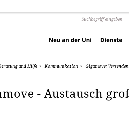
Neu an der Uni
Dienste
eratung und Hilfe
Kommunikation
Gigamove: Versenden 
amove - Austausch gro