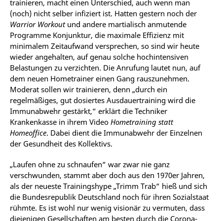
trainieren, macht einen Unterschied, auch wenn man
(noch) nicht selber infiziert ist. Hatten gestern noch der
Warrior Workout
und andere martialisch anmutende
Programme Konjunktur, die maximale Effizienz mit
minimalem Zeitaufwand versprechen, so sind wir heute
wieder angehalten, auf genau solche hochintensiven
Belastungen zu verzichten. Die Anrufung lautet nun, auf
dem neuen Hometrainer einen Gang rauszunehmen.
Moderat sollen wir trainieren, denn „durch ein
regelmäßiges, gut dosiertes Ausdauertraining wird die
Immunabwehr gestärkt,“ erklärt die Techniker
Krankenkasse in ihrem Video
Hometraining statt
Homeoffice
. Dabei dient die Immunabwehr der Einzelnen
der Gesundheit des Kollektivs.
„Laufen ohne zu schnaufen“ war zwar nie ganz
verschwunden, stammt aber doch aus den 1970er Jahren,
als der neueste Trainingshype „Trimm Trab“ hieß und sich
die Bundesrepublik Deutschland noch für ihren Sozialstaat
rühmte. Es ist wohl nur wenig visionär zu vermuten, dass
diejenigen Gesellschaften am besten durch die Corona-