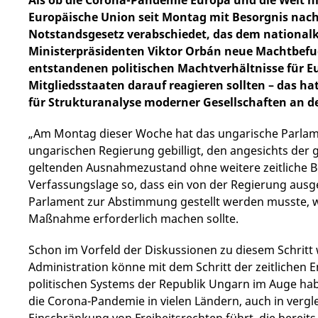
Als ob die Corona-Pandemie Europa und die Welt ni
Europäische Union seit Montag mit Besorgnis nach
Notstandsgesetz verabschiedet, das dem national
Ministerpräsidenten Viktor Orbán neue Machtbefu
entstandenen politischen Machtverhältnisse für E
Mitgliedsstaaten darauf reagieren sollten – das hat
für Strukturanalyse moderner Gesellschaften an de
„Am Montag dieser Woche hat das ungarische Parlame
ungarischen Regierung gebilligt, den angesichts der
geltenden Ausnahmezustand ohne weitere zeitliche B
Verfassungslage so, dass ein von der Regierung aus
Parlament zur Abstimmung gestellt werden musste, we
Maßnahme erforderlich machen sollte.
Schon im Vorfeld der Diskussionen zu diesem Schritt
Administration könne mit dem Schritt der zeitlichen 
politischen Systems der Republik Ungarn im Auge hab
die Corona-Pandemie in vielen Ländern, auch in verg