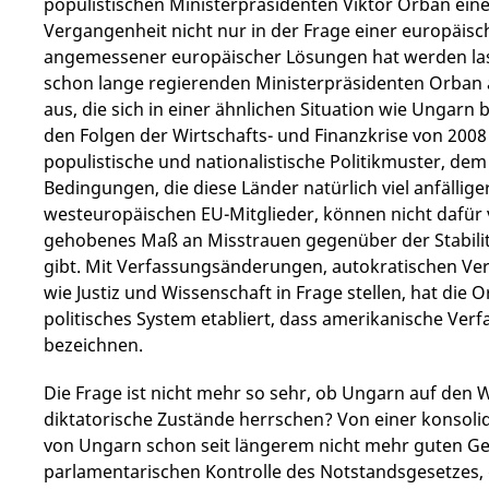
populistischen Ministerpräsidenten Viktor Orban eine 
Vergangenheit nicht nur in der Frage einer europäisc
angemessener europäischer Lösungen hat werden lasse
schon lange regierenden Ministerpräsidenten Orban 
aus, die sich in einer ähnlichen Situation wie Ungarn b
den Folgen der Wirtschafts- und Finanzkrise von 200
populistische und nationalistische Politikmuster, dem 
Bedingungen, die diese Länder natürlich viel anfällige
westeuropäischen EU-Mitglieder, können nicht dafür 
gehobenes Maß an Misstrauen gegenüber der Stabilit
gibt. Mit Verfassungsänderungen, autokratischen Ve
wie Justiz und Wissenschaft in Frage stellen, hat die 
politisches System etabliert, dass amerikanische Verf
bezeichnen.
Die Frage ist nicht mehr so sehr, ob Ungarn auf den W
diktatorische Zustände herrschen? Von einer konsolidi
von Ungarn schon seit längerem nicht mehr guten Ge
parlamentarischen Kontrolle des Notstandsgesetzes,