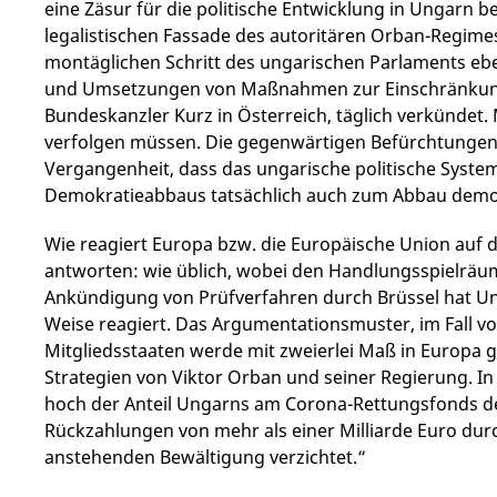
eine Zäsur für die politische Entwicklung in Ungarn b
legalistischen Fassade des autoritären Orban-Regime
montäglichen Schritt des ungarischen Parlaments e
und Umsetzungen von Maßnahmen zur Einschränkung de
Bundeskanzler Kurz in Österreich, täglich verkündet
verfolgen müssen. Die gegenwärtigen Befürchtungen
Vergangenheit, dass das ungarische politische Syste
Demokratieabbaus tatsächlich auch zum Abbau demok
Wie reagiert Europa bzw. die Europäische Union auf d
antworten: wie üblich, wobei den Handlungsspielräume
Ankündigung von Prüfverfahren durch Brüssel hat Ung
Weise reagiert. Das Argumentationsmuster, im Fall 
Mitgliedsstaaten werde mit zweierlei Maß in Europa 
Strategien von Viktor Orban und seiner Regierung. In
hoch der Anteil Ungarns am Corona-Rettungsfonds der
Rückzahlungen von mehr als einer Milliarde Euro dur
anstehenden Bewältigung verzichtet.“