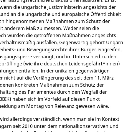
 verfassungsrechtliche Diskussionen auslösen. Es ist
 wenn die ungarische Justizministerin angesichts der
Land an die ungarische und europäische Öffentlichkeit
ändlich hingenommenen Maßnahmen zum Schutz der
mit anderem Maß zu messen. Weder seien die
 noch würden die getroffenen Maßnahmen angesichts
verhältnismäßig ausfallen. Gegenwärtig gehört Ungarn
Freiheits- und Bewegungsrechte ihrer Bürger eingreifen.
usgangssperre verhängt, und im Unterschied zu den
prüflinge (wie ihre deutschen Leidensgefährt*innen)
rüfungen entfallen. In der unikalen gegenwärtigen
ber nicht auf die Verlängerung des seit dem 11. März
ndenen konkreten Maßnahmen zum Schutz der
chaltung des Parlamentes durch den Wegfall der
OBBIK) haben sich im Vorfeld auf diesen Punkt
scheidung am Montag von Relevanz gewesen wäre.
wird allerdings verständlich, wenn man sie im Kontext
ngarn seit 2010 unter dem nationalkonservativen und