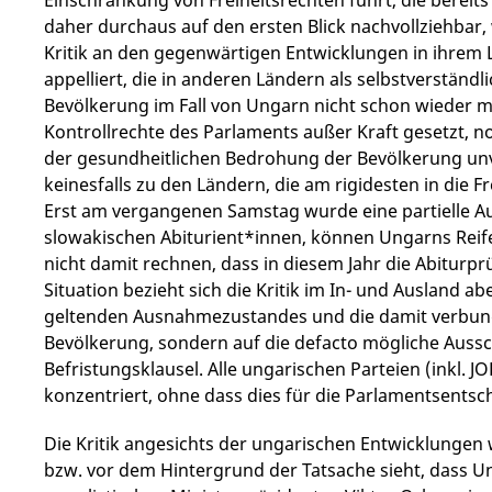
Einschränkung von Freiheitsrechten führt, die bereits
daher durchaus auf den ersten Blick nachvollziehbar,
Kritik an den gegenwärtigen Entwicklungen in ihrem 
appelliert, die in anderen Ländern als selbstverst
Bevölkerung im Fall von Ungarn nicht schon wieder 
Kontrollrechte des Parlaments außer Kraft gesetzt,
der gesundheitlichen Bedrohung der Bevölkerung un
keinesfalls zu den Ländern, die am rigidesten in die 
Erst am vergangenen Samstag wurde eine partielle A
slowakischen Abiturient*innen, können Ungarns Reife
nicht damit rechnen, dass in diesem Jahr die Abiturp
Situation bezieht sich die Kritik im In- und Ausland a
geltenden Ausnahmezustandes und die damit verbu
Bevölkerung, sondern auf die defacto mögliche Auss
Befristungsklausel. Alle ungarischen Parteien (inkl. J
konzentriert, ohne dass dies für die Parlamentsent
Die Kritik angesichts der ungarischen Entwicklungen 
bzw. vor dem Hintergrund der Tatsache sieht, dass U