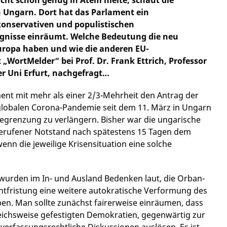
cht schon genug in Atem hielte, schaut die
 Ungarn. Dort hat das Parlament ein
konservativen und populistischen
gnisse einräumt. Welche Bedeutung die neu
uropa haben und wie die anderen EU-
 „WortMelder“ bei Prof. Dr. Frank Ettrich, Professor
r Uni Erfurt, nachgefragt…
nt mit mehr als einer 2/3-Mehrheit den Antrag der
 globalen Corona-Pandemie seit dem 11. März in Ungarn
egrenzung zu verlängern. Bisher war die ungarische
gerufener Notstand nach spätestens 15 Tagen dem
nn die jeweilige Krisensituation eine solche
 wurden im In- und Ausland Bedenken laut, die Orban-
Entfristung eine weitere autokratische Verformung des
en. Man sollte zunächst fairerweise einräumen, dass
leichsweise gefestigten Demokratien, gegenwärtig zur