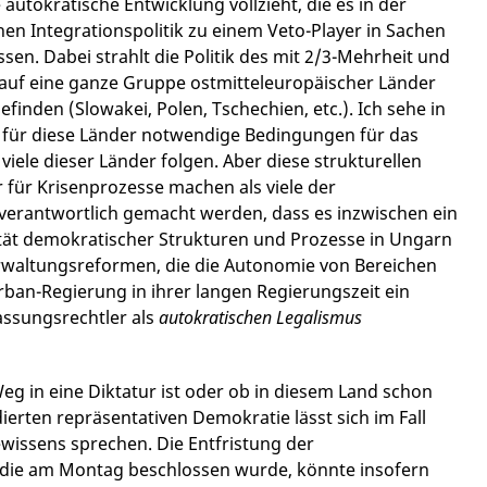
autokratische Entwicklung vollzieht, die es in der
hen Integrationspolitik zu einem Veto-Player in Sachen
n. Dabei strahlt die Politik des mit 2/3-Mehrheit und
auf eine ganze Gruppe ostmitteleuropäischer Länder
efinden (Slowakei, Polen, Tschechien, etc.). Ich sehe in
8 für diese Länder notwendige Bedingungen für das
viele dieser Länder folgen. Aber diese strukturellen
r für Krisenprozesse machen als viele der
verantwortlich gemacht werden, dass es inzwischen ein
ät demokratischer Strukturen und Prozesse in Ungarn
rwaltungsreformen, die die Autonomie von Bereichen
Orban-Regierung in ihrer langen Regierungszeit ein
assungsrechtler als
autokratischen Legalismus
eg in eine Diktatur ist oder ob in diesem Land schon
erten repräsentativen Demokratie lässt sich im Fall
wissens sprechen. Die Entfristung der
 die am Montag beschlossen wurde, könnte insofern