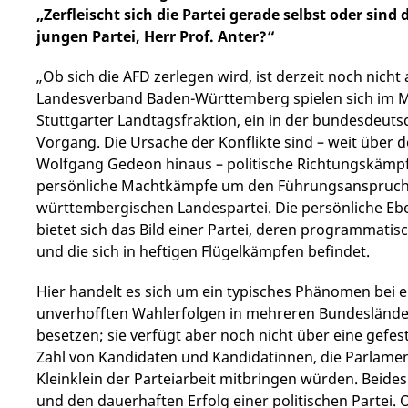
„Zerfleischt sich die Partei gerade selbst oder si
jungen Partei, Herr Prof. Anter?“
„Ob sich die AFD zerlegen wird, ist derzeit noch nich
Landesverband Baden-Württemberg spielen sich im Mo
Stuttgarter Landtagsfraktion, ein in der bundesdeut
Vorgang. Die Ursache der Konflikte sind – weit über d
Wolfgang Gedeon hinaus – politische Richtungskämpfe
persönliche Machtkämpfe um den Führungsanspruch 
württembergischen Landespartei. Die persönliche Ebe
bietet sich das Bild einer Partei, deren programmatis
und die sich in heftigen Flügelkämpfen befindet.
Hier handelt es sich um ein typisches Phänomen bei e
unverhofften Wahlerfolgen in mehreren Bundesländer
besetzen; sie verfügt aber noch nicht über eine gefes
Zahl von Kandidaten und Kandidatinnen, die Parlam
Kleinklein der Parteiarbeit mitbringen würden. Beide
und den dauerhaften Erfolg einer politischen Partei. O