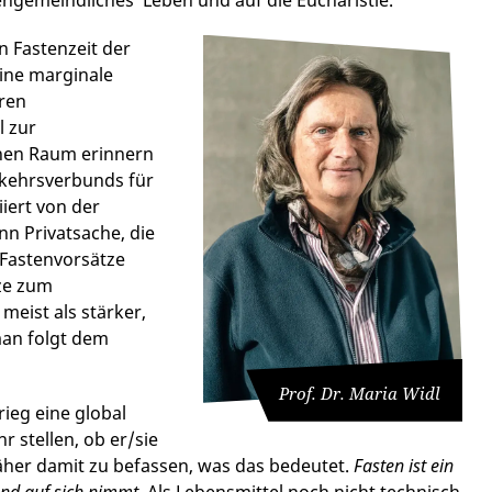
en Fastenzeit der
eine marginale
ren
l zur
chen Raum erinnern
rkehrsverbunds für
iiert von der
inn Privatsache, die
Fastenvorsätze
tze zum
meist als stärker,
 man folgt dem
Prof. Dr. Maria Widl
ieg eine global
r stellen, ob er/sie
h näher damit zu befassen, was das bedeutet.
Fasten ist ein
end auf sich nimmt
. Als Lebensmittel noch nicht technisch