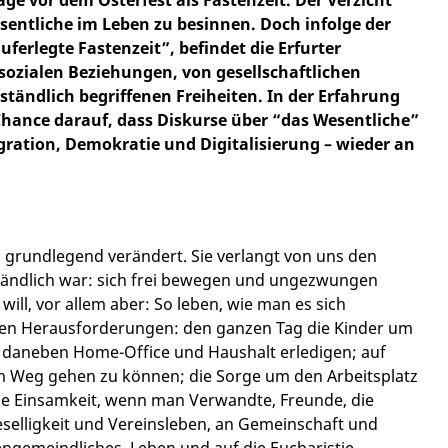
esentliche im Leben zu besinnen. Doch infolge der
uferlegte Fastenzeit”, befindet die Erfurter
 sozialen Beziehungen, von gesellschaftlichen
ändlich begriffenen Freiheiten. In der Erfahrung
Chance darauf, dass Diskurse über “das Wesentliche”
gration, Demokratie und Digitalisierung – wieder an
d grundlegend verändert. Sie verlangt von uns den
erständlich war: sich frei bewegen und ungezwungen
ll, vor allem aber: So leben, wie man es sich
neuen Herausforderungen: den ganzen Tag die Kinder um
, daneben Home-Office und Haushalt erledigen; auf
 Weg gehen zu können; die Sorge um den Arbeitsplatz
die Einsamkeit, wenn man Verwandte, Freunde, die
Geselligkeit und Vereinsleben, an Gemeinschaft und
hengemeindliches Leben und auf die Eucharistie.