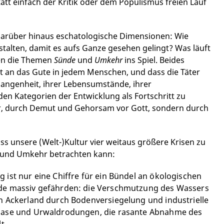
att einfach der Kritik oder dem Populismus freien Lauf
 darüber hinaus eschatologische Dimensionen: Wie
talten, damit es aufs Ganze gesehen gelingt? Was läuft
men die Themen
Sünde
und
Umkehr
ins Spiel. Beides
t an das Gute in jedem Menschen, und dass die Täter
rgangenheit, ihrer Lebensumstände, ihrer
den Kategorien der Entwicklung als Fortschritt zu
ehr, durch Demut und Gehorsam vor Gott, sondern durch
ss unsere (Welt-)Kultur vier weitaus größere Krisen zu
e und Umkehr betrachten kann:
 ist nur eine Chiffre für ein Bündel an ökologischen
rde massiv gefährden: die Verschmutzung des Wassers
an Ackerland durch Bodenversiegelung und industrielle
bgase und Urwaldrodungen, die rasante Abnahme des
lt