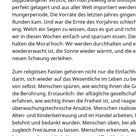
perfekt gelagert und aus aller Welt importiert werd
Hungerperiode. Die Vorräte des letzten Jahres ginge
Runden kam. Und war die Ernte des Vorjahres schlech
eng. Welch ein Segen zu wissen, dass es gut und richt
wir in diesen Wochen einfach und sparsam essen. Di
halten die Moral hoch: Wir werden durchhalten und ei
wiedererwacht ist, die Sonne wieder wärmt, und die 
neuen Schwung verleihen.
Zum religiösen Fasten gehören nicht nur die Einfachhe
darin, sich wieder auf das Wesentliche im Leben zu be
von selbst. Menschen spüren, wie wichtig ihnen die 
die Berührung. Erstaunlich: der alltägliche gesellsc
erfahren, wie wichtig ihnen die Freiheit ist, und reag
überwachungs­technische Ansätze. Menschen realisier
Alten- und Kinderbetreuung und im Handel arbeiten, 
belohnt und bedankt wurden. Menschen üben, bei al
zugleich Freiräume zu lassen. Menschen erkennen, was