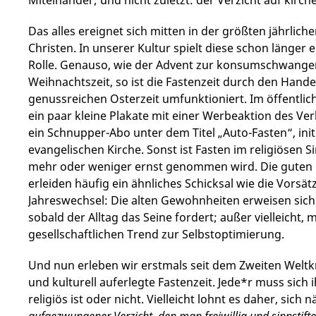
Das alles ereignet sich mitten in der größten jährlich
Christen. In unserer Kultur spielt diese schon länger 
Rolle. Genauso, wie der Advent zur konsumschwange
Weihnachtszeit, so ist die Fastenzeit durch den Hande
genussreichen Osterzeit umfunktioniert. Im öffentli
ein paar kleine Plakate mit einer Werbeaktion des Ve
ein Schnupper-Abo unter dem Titel „Auto-Fasten“, init
evangelischen Kirche. Sonst ist Fasten im religiösen S
mehr oder weniger ernst genommen wird. Die guten 
erleiden häufig ein ähnliches Schicksal wie die Vorsä
Jahreswechsel: Die alten Gewohnheiten erweisen sich 
sobald der Alltag das Seine fordert; außer vielleicht,
gesellschaftlichen Trend zur Selbstoptimierung.
Und nun erleben wir erstmals seit dem Zweiten Weltkr
und kulturell auferlegte Fastenzeit. Jede*r muss sich ih
religiös ist oder nicht. Vielleicht lohnt es daher, sic
aufgezwungener Verzicht, den man freiwillig und sinnstift