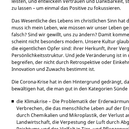
leisten, und entwickeln Vertrauen und Dankbarkeit, st
zu lassen – um einmal das Positive zu fokussieren.
Das Wesentliche des Lebens im christlichen Sinn hat
muss ich mein Leben, wie müssen wir unser Leben ges
falsch? Sind wir gewillt, uns zu ändern? Damit kom
scheint nicht besonders modern. Unsere Kultur glaub
die eigentlichen Opfer sind: ihrer Herkunft, ihrer Ve
Persönlichkeitsstruktur. Und jede Veränderung ist in 
begreifen, der nicht durch Retrospektive oder Eink
Innovation und Zuwachs bestimmt ist.
Die Corona-Krise hat in den Hintergrund gedrängt, da
bewältigen hat, die man gut in den Kategorien Sünd
die Klimakrise – Die Problematik der Erderwärmung
Verbrechen, die das menschliche Leben auf der E
durch Chemikalien und Mikroplastik, der Verlust 
Landwirtschaft, die Verpestung der Luft durch A
Reichtums und der Vielfalt in Tier- und Pflanzenwe