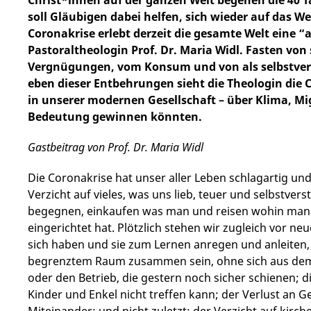
soll Gläubigen dabei helfen, sich wieder auf das W
Coronakrise erlebt derzeit die gesamte Welt eine “a
Pastoraltheologin Prof. Dr. Maria Widl. Fasten von
Vergnügungen, vom Konsum und von als selbstverst
eben dieser Entbehrungen sieht die Theologin die 
in unserer modernen Gesellschaft – über Klima, Mi
Bedeutung gewinnen könnten.
Gastbeitrag von Prof. Dr. Maria Widl
Die Coronakrise hat unser aller Leben schlagartig un
Verzicht auf vieles, was uns lieb, teuer und selbstv
begegnen, einkaufen was man und reisen wohin man wi
eingerichtet hat. Plötzlich stehen wir zugleich vor 
sich haben und sie zum Lernen anregen und anleiten
begrenztem Raum zusammen sein, ohne sich aus dem
oder den Betrieb, die gestern noch sicher schienen; 
Kinder und Enkel nicht treffen kann; der Verlust an 
Miteinander; und nicht zuletzt: der Verzicht auf kirc