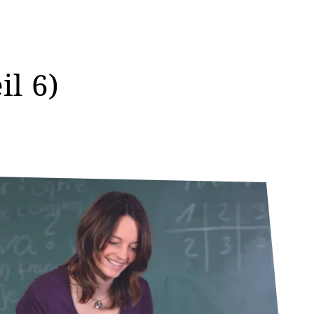
il 6)
©