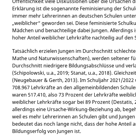
Öffentlichkeit viele Diskussionen über die Ursachen d
Erklärung ist die sogenannte Feminisierung der Schul
immer mehr Lehrerinnen an deutschen Schulen unterr
„weiblicher“ geworden sei. Diese feminisierte Schul
Mädchen und benachteilige dabei Jungen. Allerdings is
hoher Anteil weiblicher Lehrkräfte nachteilig auf den
Tatsächlich erzielen Jungen im Durchschnitt schlech
Mathe und Naturwissenschaften), werden seltener f
Durchschnitt niedrigere Bildungsabschlüsse und verl
(Schipolowski, u.a., 2019; Stanat, u.a., 2018). Gleichze
(Neugebauer & Gerth, 2013). Im Schuljahr 2021/2022
708.967 Lehrkräfte an den allgemeinbildenden Schulen
waren 517.410, also 73 Prozent der Lehrkräfte weiblic
weiblicher Lehrkräfte sogar bei 89 Prozent (Destati
allerdings eine Ursache-Wirkung-Beziehung ab, bege
weil es mehr Lehrerinnen an Schulen gibt und Jungen g
bedeutet das noch lange nicht, dass der hohe Anteil 
Bildungserfolg von Jungen ist.