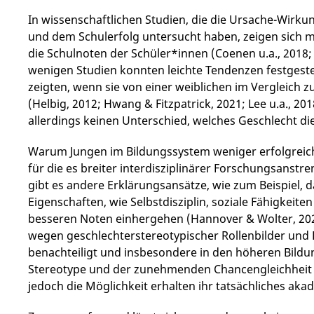
In wissenschaftlichen Studien, die die Ursache-Wir
und dem Schulerfolg untersucht haben, zeigen sich 
die Schulnoten der Schüler*innen (Coenen u.a., 2018; 
wenigen Studien konnten leichte Tendenzen festgest
zeigten, wenn sie von einer weiblichen im Vergleich 
(Helbig, 2012; Hwang & Fitzpatrick, 2021; Lee u.a., 20
allerdings keinen Unterschied, welches Geschlecht die
Warum Jungen im Bildungssystem weniger erfolgreich 
für die es breiter interdisziplinärer Forschungsanst
gibt es andere Erklärungsansätze, wie zum Beispiel, 
Eigenschaften, wie Selbstdisziplin, soziale Fähigkeite
besseren Noten einhergehen (Hannover & Wolter, 202
wegen geschlechterstereotypischer Rollenbilder un
benachteiligt und insbesondere in den höheren Bild
Stereotype und der zunehmenden Chancengleichheit
jedoch die Möglichkeit erhalten ihr tatsächliches aka