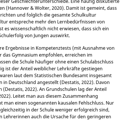
ieser Geschlechterunterschiede. Eine häufig diskutierte
en (Hannover & Wolter, 2020). Damit ist gemeint, dass
ichten und folglich die gesamte Schulkultur
kultur entspreche mehr den Lernbedürfnissen von
t es wissenschaftlich nicht erwiesen, dass sich ein
 Schulerfolg von Jungen auswirkt.
tere Ergebnisse in Kompetenztests (mit Ausnahme von
ür das Gymnasium empfohlen, erreichen im
assen die Schule häufiger ohne einen Schulabschluss
itig ist der Anteil weiblicher Lehrkräfte gestiegen
 waren laut dem Statistischen Bundesamt insgesamt
 in Deutschland angestellt (Destatis, 2022). Davon
h (Destatis, 2022). An Grundschulen lag der Anteil
s, 2022). Leitet man aus diesem Zusammenhang
ht man einen sogenannten kausalen Fehlschluss. Nur
leichzeitig in der Schule weniger erfolgreich sind,
an Lehrerinnen auch die Ursache für den geringeren