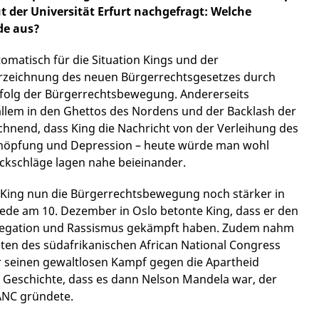
t der Universität Erfurt nachgefragt: Welche
de aus?
omatisch für die Situation Kings und der
erzeichnung des neuen Bürgerrechtsgesetzes durch
Erfolg der Bürgerrechtsbewegung. Andererseits
 allem in den Ghettos des Nordens und der Backlash der
ichnend, dass King die Nachricht von der Verleihung des
schöpfung und Depression
–
heute würde man wohl
ckschläge lagen nahe beieinander.
 King nun die Bürgerrechtsbewegung noch stärker in
rede am 10. Dezember in Oslo betonte King, dass er den
Segregation und Rassismus gekämpft haben. Zudem nahm
nten des südafrikanischen African National Congress
ür seinen gewaltlosen Kampf gegen die Apartheid
r Geschichte, dass es dann Nelson Mandela war, der
ANC gründete.