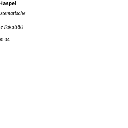
 Haspel
ystematische
e Fakultät)
00.04