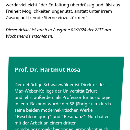
werde vielleicht "der Entfaltung überdrüssig und läßt aus
Freiheit Möglichkeiten ungenützt, anstatt unter irrem
Zwang auf fremde Sterne einzustürmen".
Dieser Artikel ist auch in Ausgabe 02/2024 der ZEIT am
Wochenende erschienen.
Prof. Dr. Hartmut Rosa
Der gebürtige Schwarzwälder ist Direktor des
Max-Weber-Kollegs der Universität Erfurt
und lehrt außerdem als Professor für Soziologie
in Jena. Bekannt wurde der 58-Jährige u.a. durch
seine beiden modernekritischen Werke
"Beschleunigung" und "Resonanz". Nun hat er
mit der Arbeit an einem dritten
Forschungsprojekt begonnen, ermöglicht auch