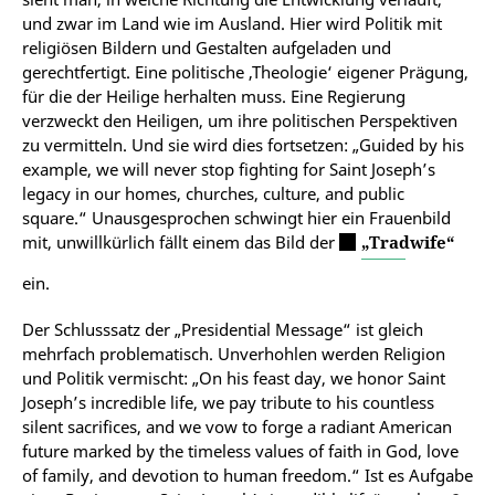
und zwar im Land wie im Ausland. Hier wird Politik mit
religiösen Bildern und Gestalten aufgeladen und
gerechtfertigt. Eine politische ‚Theologie‘ eigener Prägung,
für die der Heilige herhalten muss. Eine Regierung
verzweckt den Heiligen, um ihre politischen Perspektiven
zu vermitteln.
Und sie wird dies fortsetzen: „Guided by his
example, we will never stop fighting for Saint Joseph’s
legacy in our homes, churches, culture, and public
square.“
Unausgesprochen schwingt hier ein Frauenbild
mit, unwillkürlich fällt einem das Bild der
„Tradwife“
ein.
Der Schlusssatz der „Presidential Message“ ist gleich
mehrfach problematisch.
Unverhohlen werden Religion
und Politik vermischt: „On his feast day, we honor Saint
Joseph’s incredible life, we pay tribute to his countless
silent sacrifices, and we vow to forge a radiant American
future marked by the timeless values of faith in God, love
of family, and devotion to human freedom.“
Ist es Aufgabe