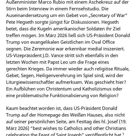
Außenminister Marco Rubio mit einem Aschekreuz auf der
Stirn beim Interview in einem Fernsehstudio. Die
Auseinandersetzung um ein Gebet von „Secretary of War“
Pete Hegseth sorgte jüngst für Diskussionen. Hegseth
betet, dass die Kugeln amerikanischer Soldaten ihr Ziel
treffen mögen. Im März 2026 ließ sich US-Präsident Donald
Trump von evangelikalen Geistlichen im Oval Office
segnen. Die Zeremonie war erkennbar medial inszeniert.
US-Vizepräsident J.D. Vance stritt sich ebenfalls in den
letzten Wochen mit Papst Leo um die Frage eines
gerechten Krieges. Da immer wieder auch religiöse Rituale,
Gebet, Segen, Heiligenverehrung im Spiel sind, wird der
Liturgiewissenschaftler aufmerksam. Was geschieht hier?
Ein Aufblühen von Christentum und Katholizismus oder
eine problematische Funktionalisierung von Religion?
Kaum beachtet worden ist, dass US-Präsident Donald
Trump auf der Homepage des Weißen Hauses, also nicht
auf seiner persönlichen Seite, am Festtag des hl.
Josef (19.
März 2026) “best wishes to Catholics and other Christians
1
celebrating the Feast of Saint Joseph” veröffentlicht hat.