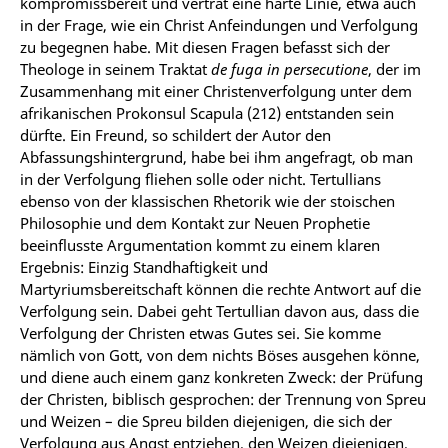
kompromissbereit und vertrat eine harte Linie, etwa auch
in der Frage, wie ein Christ Anfeindungen und Verfolgung
zu begegnen habe. Mit diesen Fragen befasst sich der
Theologe in seinem Traktat
de fuga in persecutione
, der im
Zusammenhang mit einer Christenverfolgung unter dem
afrikanischen Prokonsul Scapula (212) entstanden sein
dürfte. Ein Freund, so schildert der Autor den
Abfassungshintergrund, habe bei ihm angefragt, ob man
in der Verfolgung fliehen solle oder nicht. Tertullians
ebenso von der klassischen Rhetorik wie der stoischen
Philosophie und dem Kontakt zur Neuen Prophetie
beeinflusste Argumentation kommt zu einem klaren
Ergebnis: Einzig Standhaftigkeit und
Martyriumsbereitschaft können die rechte Antwort auf die
Verfolgung sein. Dabei geht Tertullian davon aus, dass die
Verfolgung der Christen etwas Gutes sei. Sie komme
nämlich von Gott, von dem nichts Böses ausgehen könne,
und diene auch einem ganz konkreten Zweck: der Prüfung
der Christen, biblisch gesprochen: der Trennung von Spreu
und Weizen – die Spreu bilden diejenigen, die sich der
Verfolgung aus Angst entziehen, den Weizen diejenigen,