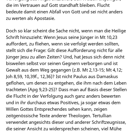
die im Vertrauen auf Gott standhaft bleiben. Flucht
bedeute damit einen Abfall von Gott und sei nicht anders
zu werten als Apostasie.
Doch so klar scheint die Sache nicht, wenn man die Heilige
Schrift hinzuzieht: Wenn Jesus seine Jünger in Mt 10,23
auffordert, zu fliehen, wenn sie verfolgt werden sollten,
stellt sich die Frage: Gilt diese Aufforderung nicht für alle
Jünger Jesu zu allen Zeiten? Und, hat Jesus sich denn nicht
bisweilen selbst vor seinen Gegnern verborgen und ist
Gewalt aus dem Weg gegangen (z.B. Mt 2,13-15; Mt 4,12;
Joh 8,59, 10,39f., 12,36)? Ist nicht Paulus aus Damaskus
geflohen, um denen zu entgehen, die ihm nach dem Leben
trachteten (Apg 9,23-25)? Dass man auf Basis dieser Stellen
die Flucht in der Verfolgung auch ganz anders bewerten
und in ihr durchaus etwas Positives, ja sogar etwas dem
Willen Gottes Entsprechendes sehen kann, zeigen
zeitgenössische Texte anderer Theologen. Tertullian
verwendet angesichts dieser und anderer Schriftzeugnisse,
die seiner Ansicht zu widersprechen scheinen, viel Mühe