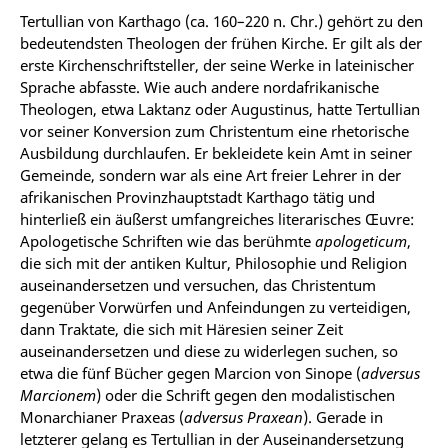
Tertullian von Karthago (ca. 160–220 n. Chr.) gehört zu den
bedeutendsten Theologen der frühen Kirche. Er gilt als der
erste Kirchenschriftsteller, der seine Werke in lateinischer
Sprache abfasste. Wie auch andere nordafrikanische
Theologen, etwa Laktanz oder Augustinus, hatte Tertullian
vor seiner Konversion zum Christentum eine rhetorische
Ausbildung durchlaufen. Er bekleidete kein Amt in seiner
Gemeinde, sondern war als eine Art freier Lehrer in der
afrikanischen Provinzhauptstadt Karthago tätig und
hinterließ ein äußerst umfangreiches literarisches Œuvre:
Apologetische Schriften wie das berühmte
apologeticum
,
die sich mit der antiken Kultur, Philosophie und Religion
auseinandersetzen und versuchen, das Christentum
gegenüber Vorwürfen und Anfeindungen zu verteidigen,
dann Traktate, die sich mit Häresien seiner Zeit
auseinandersetzen und diese zu widerlegen suchen, so
etwa die fünf Bücher gegen Marcion von Sinope (
adversus
Marcionem
) oder die Schrift gegen den modalistischen
Monarchianer Praxeas (
adversus Praxean
). Gerade in
letzterer gelang es Tertullian in der Auseinandersetzung