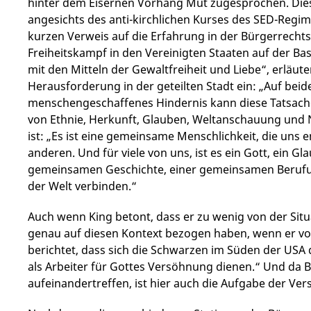
hinter dem Eisernen Vorhang Mut zugesprochen. Dies
angesichts des anti-kirchlichen Kurses des SED-Regim
kurzen Verweis auf die Erfahrung in der Bürgerrechts
Freiheitskampf in den Vereinigten Staaten auf der Bas
mit den Mitteln der Gewaltfreiheit und Liebe“, erläut
Herausforderung in der geteilten Stadt ein: „Auf bei
menschengeschaffenes Hindernis kann diese Tatsache
von Ethnie, Herkunft, Glauben, Weltanschauung und Na
ist: „Es ist eine gemeinsame Menschlichkeit, die uns 
anderen. Und für viele von uns, ist es ein Gott, ein G
gemeinsamen Geschichte, einer gemeinsamen Berufu
der Welt verbinden.“
Auch wenn King betont, dass er zu wenig von der Situ
genau auf diesen Kontext bezogen haben, wenn er v
berichtet, dass sich die Schwarzen im Süden der US
als Arbeiter für Gottes Versöhnung dienen.“ Und da Be
aufeinandertreffen, ist hier auch die Aufgabe der V