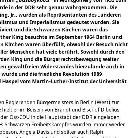
urde in der DDR sehr genau wahrgenommen. Die
ing, Jr., wurden als Repräsentanten des „anderen
alismus und Imperialismus gedeutet wurden. Sie
tiviert und die Schwarzen Kirchen waren das
uther King besuchte im September 1964 Berlin und
en Kirchen waren überfüllt, obwohl der Besuch nicht
ller Menschen hat viele berührt. Sowohl durch den
urden King und die Bürgerrechtsbewegung weiter
en gewaltfreien Widerstandes hierzulande auch in
urde und die friedliche Revolution 1989
el Haspel vom Martin-Luther-Institut der Universität
en Regierenden Bürgermeisters in Berlin (West) zur
hielt er im Beisein von Brandt und Bischof Dibelius
 der Ost-CDU in die Hauptstadt der DDR eingeladen
des Schwarzen Freiheitskampfes wurden immer wieder
obeson, Angela Davis und später auch Ralph