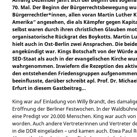
70. Mal. Der Beginn der Bürgerrechtsbewegung w
Bürgerrechtler*innen, allen voran Martin Luther K
Amerika“ angesehen, die als Kämpfer gegen Kapit
selbst waren durch ihren christlichen Glauben mo
organisatorische Rückgrat des Boykotts. Martin L
hielt auch in Ost-Berlin zwei Ansprachen. Die beid
angekündigt war. Kings Botschaft von der Würde a
SED-Staat als auch in der evangelischen Kirche w
wahrgenommen. Inwiefern die Rezeption des aktiv
den entstehenden Friedensgruppen aufgenommen w
beeinflusste, darüber schreibt apl. Prof. Dr. Micha
Erfurt in diesem Gastbeitrag…
King war auf Einladung von Willy Brandt, des damalig
Eröffnung der Berliner Festwochen. In der Waldbühne 
eine Predigt vor 20.000 Menschen. King war auch von
worden. Auch andere Vertreterinnen und Vertreter 
in die DDR eingeladen – und kamen auch. Etwa Paul R