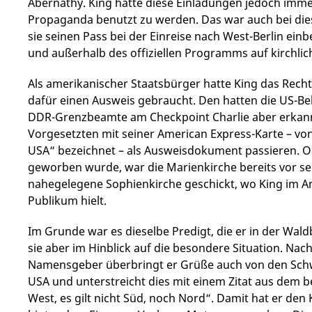
Abernathy. King hatte diese Einladungen jedoch imme
Propaganda benutzt zu werden. Das war auch bei die
sie seinen Pass bei der Einreise nach West-Berlin ein
und außerhalb des offiziellen Programms auf kirchlich
Als amerikanischer Staatsbürger hatte King das Recht, 
dafür einen Ausweis gebraucht. Den hatten die US-B
DDR-Grenzbeamte am Checkpoint Charlie aber erkannt
Vorgesetzten mit seiner American Express-Karte – vo
USA“ bezeichnet – als Ausweisdokument passieren. Obw
geworben wurde, war die Marienkirche bereits vor se
nahegelegene Sophienkirche geschickt, wo King im A
Publikum hielt.
Im Grunde war es dieselbe Predigt, die er in der Wald
sie aber im Hinblick auf die besondere Situation. Nac
Namensgeber überbringt er Grüße auch von den Schw
USA und unterstreicht dies mit einem Zitat aus dem be
West, es gilt nicht Süd, noch Nord“. Damit hat er de