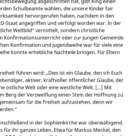
echtsbewegung abgeschritten hat, gibt King einen
werden Schulbeamte wählen, die unsere Kinder fair
erksamkeit hervorgerufen haben, nachdem in den
ED-Staat angegriffen und verfolgt worden war. In der
che Weltbild“ vermittelt, sondern christliche
den Konfirmationsunterricht oder zur Jungen Gemeinde
hen Konfirmation und Jugendweihe war für viele eine
he konnte erhebliche Nachteile bringen. Für Eltern
eiheit führen wird: „Dies ist ein Glaube, den ich Euch
ebendiger, aktiver, kraftvoller öffentlicher Glaube, der
ne östliche Welt oder eine westliche Welt. […] Mit
em Berg der Verzweiflung einen Stein der Hoffnung zu
gemeinsam für die Freiheit aufzustehen, denn wir
werden.“
nschließend in der Sophienkirche war überwältigend.
s für ihr ganzes Leben. Etwa für Markus Meckel, den