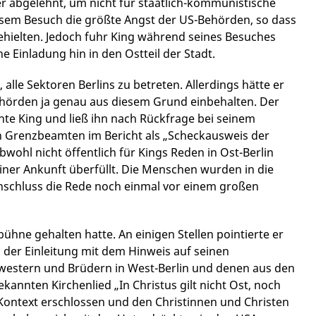
r abgelehnt, um nicht für staatlich-kommunistische
sem Besuch die größte Angst der US-Behörden, so dass
behielten. Jedoch fuhr King während seines Besuches
e Einladung hin in den Ostteil der Stadt.
alle Sektoren Berlins zu betreten. Allerdings hätte er
ehörden ja genau aus diesem Grund einbehalten. Der
e King und ließ ihn nach Rückfrage bei seinem
n Grenzbeamten im Bericht als „Scheckausweis der
ohl nicht öffentlich für Kings Reden in Ost-Berlin
iner Ankunft überfüllt. Die Menschen wurden in die
nschluss die Rede noch einmal vor einem großen
bühne gehalten hatte. An einigen Stellen pointierte er
h der Einleitung mit dem Hinweis auf seinen
estern und Brüdern in West-Berlin und denen aus den
kannten Kirchenlied „In Christus gilt nicht Ost, noch
n Kontext erschlossen und den Christinnen und Christen