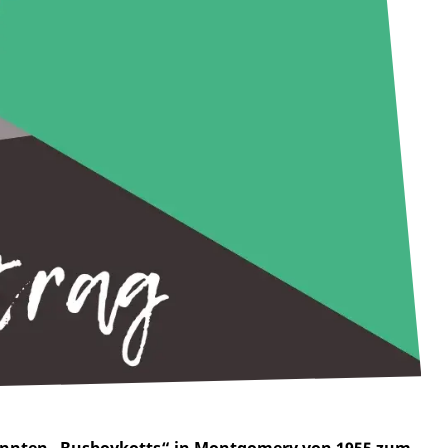
nannten „Busboykotts“ in Montgomery von 1955 zum