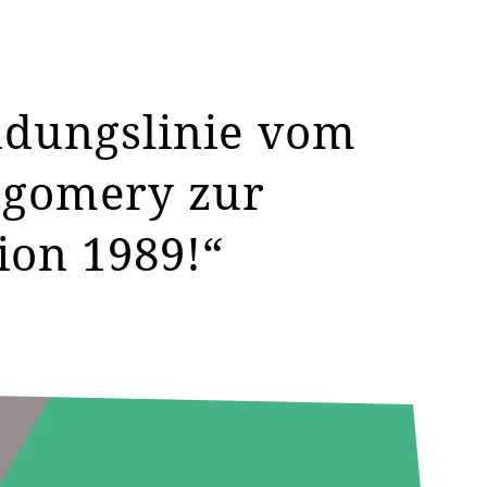
indungslinie vom
tgomery zur
ion 1989!“