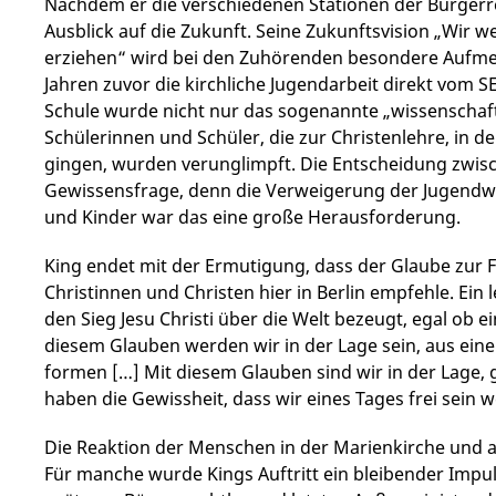
Nachdem er die verschiedenen Stationen der Bürgerr
Ausblick auf die Zukunft. Seine Zukunftsvision „Wir 
erziehen“ wird bei den Zuhörenden besondere Aufm
Jahren zuvor die kirchliche Jugendarbeit direkt vom S
Schule wurde nicht nur das sogenannte „wissenschaftli
Schülerinnen und Schüler, die zur Christenlehre, in 
gingen, wurden verunglimpft. Die Entscheidung zwisc
Gewissensfrage, denn die Verweigerung der Jugendwei
und Kinder war das eine große Herausforderung.
King endet mit der Ermutigung, dass der Glaube zur Fr
Christinnen und Christen hier in Berlin empfehle. Ein l
den Sieg Jesu Christi über die Welt bezeugt, egal ob ei
diesem Glauben werden wir in der Lage sein, aus ein
formen […] Mit diesem Glauben sind wir in der Lage, 
haben die Gewissheit, dass wir eines Tages frei sein 
Die Reaktion der Menschen in der Marienkirche und a
Für manche wurde Kings Auftritt ein bleibender Impul