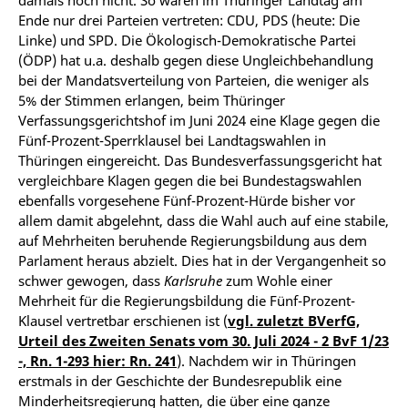
damals noch nicht. So waren im Thüringer Landtag am
Ende nur drei Parteien vertreten: CDU, PDS (heute: Die
Linke) und SPD. Die Ökologisch-Demokratische Partei
(ÖDP) hat u.a. deshalb gegen diese Ungleichbehandlung
bei der Mandatsverteilung von Parteien, die weniger als
5% der Stimmen erlangen, beim Thüringer
Verfassungsgerichtshof im Juni 2024 eine Klage gegen die
Fünf-Prozent-Sperrklausel bei Landtagswahlen in
Thüringen eingereicht. Das Bundesverfassungsgericht hat
vergleichbare Klagen gegen die bei Bundestagswahlen
ebenfalls vorgesehene Fünf-Prozent-Hürde bisher vor
allem damit abgelehnt, dass die Wahl auch auf eine stabile,
auf Mehrheiten beruhende Regierungsbildung aus dem
Parlament heraus abzielt. Dies hat in der Vergangenheit so
schwer gewogen, dass
Karlsruhe
zum Wohle einer
Mehrheit für die Regierungsbildung die Fünf-Prozent-
Klausel vertretbar erschienen ist (
vgl. zuletzt BVerfG,
Urteil des Zweiten Senats vom 30. Juli 2024 - 2 BvF 1/23
-, Rn. 1-293 hier: Rn. 241
). Nachdem wir in Thüringen
erstmals in der Geschichte der Bundesrepublik eine
Minderheitsregierung hatten, die über eine ganze