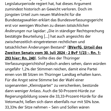
Legislaturperiode regiert hat, hat dieses Argument
zumindest historisch an Gewicht verloren. Doch im
jüngsten Urteil zum neuen Wahlrecht für die
Bundestagswahlen erklärt das Bundesverfassungsgericht
erst vor wenigen Wochen zu diesen
tatsächlichen
Änderungen
nur lapidar: „Die in ständiger Rechtsprechung
bestätigte Beurteilung […] hat auch angesichts der
zwischenzeitlich eingetretenen rechtlichen und
tatsächlichen Änderungen Bestand“ (
BVerfG, Urteil des
Zweiten Senats vom 30. Juli 2024 - 2 BvF 1/23 -, Rn. 1-
293 hier: Rn. 240
). Sollte dies der Thüringer
Verfassungsgerichtshof jedoch anders sehen, dann würden
ungefähr 1,2% der Stimmen reichen, damit eine Partei
einen von 88 Sitzen im Thüringer Landtag erhalten kann.
Für die Angst seine Stimme bei der Wahl einer
sogenannten „Kleinstpartei“ zu verschenken, bestünde
dann weniger Anlass. Auch die 50-Prozent-Hürde zur
Regierungsbildung sowie die 33,33-Prozent-Hürde für die
Vetomacht, ließen sich dann ebenfalls nur mit 50% bzw.
33,33% der Sitze nehmen – Sein und Sollen wären