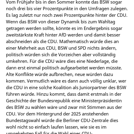
Vom Frühjahr bis in den Sommer konnte das BSW sogar
noch drei bis vier Prozentpunkte in den Umfragen zulegen.
Es lag zuletzt nur noch zwei Prozentpunkte hinter der CDU.
Wenn das BSW von dieser Dynamik bis zum Wahltag
getragen werden sollte, könnte es im Endergebnis sogar
zweitstärkste Kraft hinter AfD werden und damit besser
abschneiden als die CDU. Mathematisch würde dies an
einer Mehrheit aus CDU, BSW und SPD nichts ändern,
politisch würden sich die Vorzeichen aber vollständig
umkehren. Für die CDU wäre dies eine Niederlage, die
dann erst einmal politisch aufgearbeitet werden müsste.
Alte Konflikte würde aufbrechen, neue würden dazu
kommen. Vermutlich wäre es dann auch völlig unklar, wer
die CDU in eine solche Koalition als Juniorpartner des BSW
führen würde. Hinzu kommt, dass damit erstmals in der
Geschichte der Bundesrepublik eine Ministerpräsidentin
des BSW zu wählen wäre und zwar mit Stimmen aus der
CDU. Vor dem Hintergrund der 2025 anstehenden
Bundestagswahl würde die Berliner CDU-Zentrale dies
wohl nicht so einfach laufen lassen, wie sie es im
umgekehrten Fall für die Wahl eines CDU-