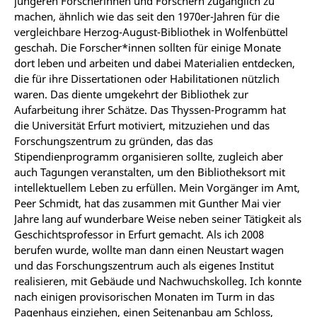
jüngeren Forscherinnen und Forschern zugänglich zu
machen, ähnlich wie das seit den 1970er-Jahren für die
vergleichbare Herzog-August-Bibliothek in Wolfenbüttel
geschah. Die Forscher*innen sollten für einige Monate
dort leben und arbeiten und dabei Materialien entdecken,
die für ihre Dissertationen oder Habilitationen nützlich
waren. Das diente umgekehrt der Bibliothek zur
Aufarbeitung ihrer Schätze. Das Thyssen-Programm hat
die Universität Erfurt motiviert, mitzuziehen und das
Forschungszentrum zu gründen, das das
Stipendienprogramm organisieren sollte, zugleich aber
auch Tagungen veranstalten, um den Bibliotheksort mit
intellektuellem Leben zu erfüllen. Mein Vorgänger im Amt,
Peer Schmidt, hat das zusammen mit Gunther Mai vier
Jahre lang auf wunderbare Weise neben seiner Tätigkeit als
Geschichtsprofessor in Erfurt gemacht. Als ich 2008
berufen wurde, wollte man dann einen Neustart wagen
und das Forschungszentrum auch als eigenes Institut
realisieren, mit Gebäude und Nachwuchskolleg. Ich konnte
nach einigen provisorischen Monaten im Turm in das
Pagenhaus einziehen, einen Seitenanbau am Schloss,