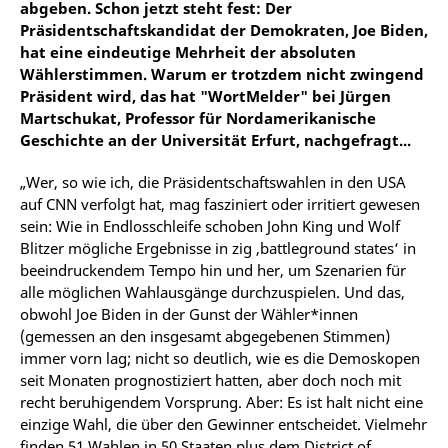
abgeben. Schon jetzt steht fest: Der
Präsidentschaftskandidat der Demokraten, Joe Biden,
hat eine eindeutige Mehrheit der absoluten
Wählerstimmen. Warum er trotzdem nicht zwingend
Präsident wird, das hat "WortMelder" bei Jürgen
Martschukat, Professor für Nordamerikanische
Geschichte an der Universität Erfurt, nachgefragt...
„Wer, so wie ich, die Präsidentschaftswahlen in den USA
auf CNN verfolgt hat, mag fasziniert oder irritiert gewesen
sein: Wie in Endlosschleife schoben John King und Wolf
Blitzer mögliche Ergebnisse in zig ‚battleground states‘ in
beeindruckendem Tempo hin und her, um Szenarien für
alle möglichen Wahlausgänge durchzuspielen. Und das,
obwohl Joe Biden in der Gunst der Wähler*innen
(gemessen an den insgesamt abgegebenen Stimmen)
immer vorn lag; nicht so deutlich, wie es die Demoskopen
seit Monaten prognostiziert hatten, aber doch noch mit
recht beruhigendem Vorsprung. Aber: Es ist halt nicht eine
einzige Wahl, die über den Gewinner entscheidet. Vielmehr
finden 51 Wahlen in 50 Staaten plus dem District of