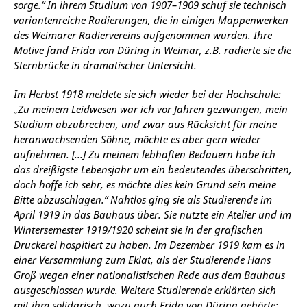
sorge.“ In ihrem Studium von 1907–1909 schuf sie technisch
variantenreiche Radierungen, die in einigen Mappenwerken
des Weimarer Radiervereins aufgenommen wurden. Ihre
Motive fand Frida von Düring in Weimar, z.B. radierte sie die
Sternbrücke in dramatischer Untersicht.
Im Herbst 1918 meldete sie sich wieder bei der Hochschule:
„Zu meinem Leidwesen war ich vor Jahren gezwungen, mein
Studium abzubrechen, und zwar aus Rücksicht für meine
heranwachsenden Söhne, möchte es aber gern wieder
aufnehmen. [...] Zu meinem lebhaften Bedauern habe ich
das dreißigste Lebensjahr um ein bedeutendes überschritten,
doch hoffe ich sehr, es möchte dies kein Grund sein meine
Bitte abzuschlagen.“ Nahtlos ging sie als Studierende im
April 1919 in das Bauhaus über. Sie nutzte ein Atelier und im
Wintersemester 1919/1920 scheint sie in der grafischen
Druckerei hospitiert zu haben. Im Dezember 1919 kam es in
einer Versammlung zum Eklat, als der Studierende Hans
Groß wegen einer nationalistischen Rede aus dem Bauhaus
ausgeschlossen wurde. Weitere Studierende erklärten sich
mit ihm solidarisch, wozu auch Frida von Düring gehörte: