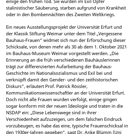
einige den frühen Tod. Sie wurden im Exil Opfer
stalinistischer Säuberung, starben aufgrund von Krankheit
oder in den Bombennächten des Zweiten Weltkriegs.
Ein neues Ausstellungsprojekt der Universität Erfurt und
der Klassik Stiftung Weimar unter dem Titel „Vergessene
Bauhaus-Frauen“ widmet sich nun der Erforschung dieser
Schicksale, von denen mehr als 30 ab dem 1. Oktober 2021
im Bauhaus-Museum Weimar vorgestellt werden. „Die
Erinnerung an die früh verschiedenen Bauhäuslerinnen
trägt zur differenzierten Aufarbeitung der Bauhaus-
Geschichte im Nationalsozialismus und Exil bei und
verknüpft damit den Gender- und den zeithistorischen
Diskurs“, erläutert Prof. Patrick Rössler,
Kommunikationswissenschaftler an der Universität Erfurt.
Doch nicht alle Frauen wurden verfolgt, einige gingen
sogar konform mit der neuen Ideologie und traten in die
NSDAP ein: „Diese Lebenswege sind in ihrer
Verschiedenheit aufzuzeigen, um dem falschen Eindruck
vorzubeugen, es habe das eine, typische Frauenschicksal in
den 1930er-Jahren gegeben“, sagt Dr. Anke Blümm (Uni