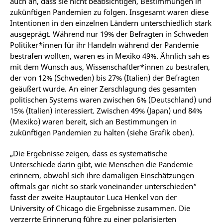
auch an, dass sie nicht beabsichtigen, Bestimmungen in
zukünftigen Pandemien zu folgen. Insgesamt waren diese
Intentionen in den einzelnen Ländern unterschiedlich stark
ausgeprägt. Während nur 19% der Befragten in Schweden
Politiker*innen für ihr Handeln während der Pandemie
bestrafen wollten, waren es in Mexiko 49%. Ähnlich sah es
mit dem Wunsch aus, Wissenschaftler*innen zu bestrafen,
der von 12% (Schweden) bis 27% (Italien) der Befragten
geäußert wurde. An einer Zerschlagung des gesamten
politischen Systems waren zwischen 6% (Deutschland) und
15% (Italien) interessiert. Zwischen 49% (Japan) und 84%
(Mexiko) waren bereit, sich an Bestimmungen in
zukünftigen Pandemien zu halten (siehe Grafik oben).
„Die Ergebnisse zeigen, dass es systematische
Unterschiede darin gibt, wie Menschen die Pandemie
erinnern, obwohl sich ihre damaligen Einschätzungen
oftmals gar nicht so stark voneinander unterschieden“
fasst der zweite Hauptautor Luca Henkel von der
University of Chicago die Ergebnisse zusammen. Die
verzerrte Erinnerung führe zu einer polarisierten