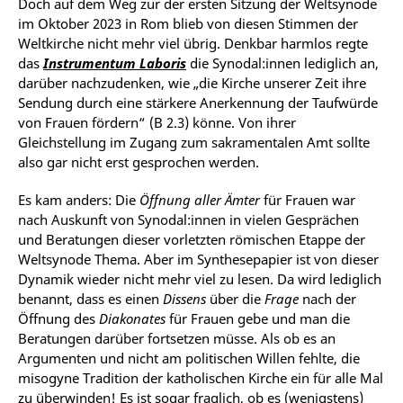
Doch auf dem Weg zur der ersten Sitzung der Weltsynode
im Oktober 2023 in Rom blieb von diesen Stimmen der
Weltkirche nicht mehr viel übrig. Denkbar harmlos regte
das
Instrumentum Laboris
die Synodal:innen lediglich an,
darüber nachzudenken, wie „die Kirche unserer Zeit ihre
Sendung durch eine stärkere Anerkennung der Taufwürde
von Frauen fördern“ (B 2.3) könne. Von ihrer
Gleichstellung im Zugang zum sakramentalen Amt sollte
also gar nicht erst gesprochen werden.
Es kam anders: Die
Öffnung aller Ämter
für Frauen war
nach Auskunft von Synodal:innen in vielen Gesprächen
und Beratungen dieser vorletzten römischen Etappe der
Weltsynode Thema. Aber im Synthesepapier ist von dieser
Dynamik wieder nicht mehr viel zu lesen. Da wird lediglich
benannt, dass es einen
Dissens
über die
Frage
nach der
Öffnung des
Diakonates
für Frauen gebe und man die
Beratungen darüber fortsetzen müsse. Als ob es an
Argumenten und nicht am politischen Willen fehlte, die
misogyne Tradition der katholischen Kirche ein für alle Mal
zu überwinden! Es ist sogar fraglich, ob es (wenigstens)