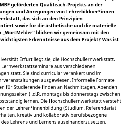
BMBF geförderten
Qualiteach-Projekts
an der
ahrungen und Anregungen von Lehrerbildner*innen
rkstatt, das sich an den Prinzipien
tiert sowie für die ästhetische und die materielle
Im „WortMelder“ blicken wir gemeinsam mit den
e wichtigsten Erkenntnisse aus dem Projekt? Was ist
sität Erfurt liegt sie, die Hochschullernwerkstatt.
n: Lernwerkstattseminare aus verschiedenen
en statt. Sie sind curricular verankert und im
Lehrveranstaltungen ausgewiesen. Informelle Formate
en für Studierende finden an Nachmittagen, Abenden
nungszeiten (i.d.R. montags bis donnerstags zwischen
stständig lernen. Die Hochschullernwerkstatt versteht
sen der Lehrer*innenbildung (Studium, Referendariat
rhalten, kreativ und kollaborativ berufsbezogene
n des Lehrens und Lernens auseinanderzusetzen.