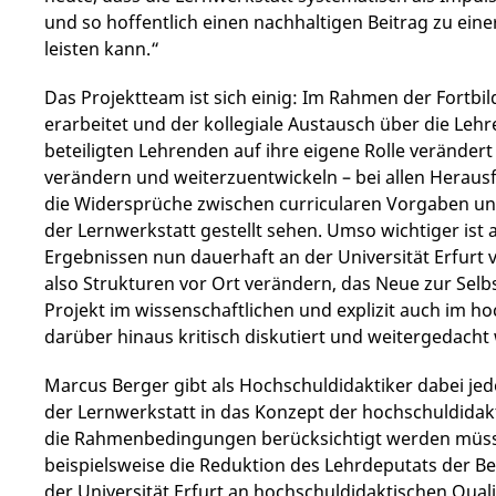
und so hoffentlich einen nachhaltigen Beitrag zu ein
leisten kann.“
Das Projektteam ist sich einig: Im Rahmen der Fortb
erarbeitet und der kollegiale Austausch über die Lehr
beteiligten Lehrenden auf ihre eigene Rolle verändert
verändern und weiterzuentwickeln – bei allen Herausf
die Widersprüche zwischen curricularen Vorgaben un
der Lernwerkstatt gestellt sehen. Umso wichtiger ist a
Ergebnissen nun dauerhaft an der Universität Erfurt 
also Strukturen vor Ort verändern, das Neue zur Selb
Projekt im wissenschaftlichen und explizit auch im h
darüber hinaus kritisch diskutiert und weitergedach
Marcus Berger gibt als Hochschuldidaktiker dabei je
der Lernwerkstatt in das Konzept der hochschuldidak
die Rahmenbedingungen berücksichtigt werden müsst
beispielsweise die Reduktion des Lehrdeputats der Bet
der Universität Erfurt an hochschuldidaktischen Qualif