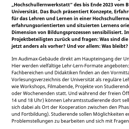
„Hochschullernwerkstatt“ des bis Ende 2023 vom 
Universität. Das Buch präsentiert Konzepte, Erf
für das Lehren und Lernen in einer Hochschullernwe
erfahrungsorientierten und situierten Lernens orien
Dimension von Bildungsprozessen sensibilisiert. 
Projektbeteiligten zurück und fragen: Was sind di
jetzt anders als vorher? Und vor allem: Was bleibt?
Im Audimax-Gebäude direkt am Haupteingang der Univer
Hier werden vielfältige Lehr-Lern-Formate angebote
Fachbereichen und Didaktiken finden an den Vormittag
Vorlesungsverzeichnis der Universität als reguläre 
wie Workshops, Filmabende, Projekte von Studierend
oder Wochenenden statt. Und während der freien Öff
14 und 18 Uhr) können Lehramtsstudierende dort selb
sich dabei als Ort der Kooperation zwischen den Pha
und Fortbildung). Studierende sollen Möglichkeiten e
Problemstellungen zu bearbeiten und sich mit Frage