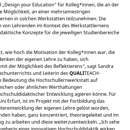
„Design your Education“ für Kolleg*innen, die an der
die Möglichkeit, an einer mehrsemestrigen
ernen in solchen Werkstätten teilzunehmen. Die
en von Lehrenden im Kontext des Werkstattlernens
aktische Konzepte für die jeweiligen Studienbereiche
t, wie hoch die Motivation der Kolleg*innen war, die
enken der eigenen Lehre zu haben, sich
it der Möglichkeit des Reflektierens“, sagt Sandra
achunterrichts und Leiterin des
QUALI
TEACH-
che Bedeutung die Hochschullernwerkstatt auf
eichen oder ähnlichen Werthaltungen
ochschuldidaktischer Entwicklung agieren könne. Für
ni Erfurt, ist im Projekt mit der Fortbildung das
iterentwicklung der eigenen Lehre gelöst worden,
nden haben, ganz konzentriert, theoriegeleitet und im
g zu arbeiten und diese weiterzuentwickeln. „Ich sehe
sgeberin einer innovativen Hochschuldidaktik wirken