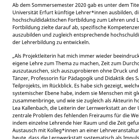
Ab dem Sommersemester 2020 gab es unter dem Titel 
Universität Erfurt künftige Lehrer*innen ausbilden, 
hochschuldidaktischen Fortbildung zum Lehren und L
Fortbildung zielte darauf ab, spezifische Kompetenz
auszubilden und zugleich entsprechende hochschuldid
der Lehrerbildung zu entwickeln.
„Als Projektleiterin hat mich immer wieder beeindruck
eigene Lehre zum Thema zu machen, Zeit zum Durchd
auszutauschen, sich auszuprobieren ohne Druck und m
Tänzer, Professorin für Pädagogik und Didaktik des S
Teilprojekts, im Rückblick. Es habe sich gezeigt, wel
systemischer Ebene habe, indem sie Menschen mit gl
zusammenbringe, und wie sie zugleich als Akteurin h
Lea Kallenbach, die Leiterin der Lernwerkstatt an der U
zentrale Problem des fehlenden Freiraums für die We
indem einzelne Lehrende hier Raum und die Zeit gefu
Austausch mit Kolleg*innen an einer Lehrveranstaltun
heute, dass die Lernwerkstatt systematisch als Impul