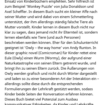
Einsatz von Kinderbüchern empfehlen. Sehr hilfreich ist
zum Beispiel 'Monkey Puzzle' von Julia Donaldson und
Axel Scheffler. In diesem Buch sucht ein kleiner Affe nach
seiner Mutter und wird dabei von einem Schmetterling
unterstützt, der ihm allerdings ständig falsche Tiere als
Mutter vorstellt. Kinder lernen in diesem Buch nicht nur
klar zu sagen, dass jemand nicht ihr Elternteil ist, sondern
lernen ebenfalls wie Tiere (und auch Personen)
beschrieben werden können. Eher für den Schulunterricht
geeignet ist 'Owly – the way home' von Andy Runton. In
dieser graphic novel (Comicroman) für Kinder rettet eine
Eule (Owly) einen Wurm (Wormy), der aufgrund einer
Naturkatastrophe von seinen Eltern getrennt wurde, und
bringt ihn zu seinen Eltern zurück. Die Äußerungen von
Owly werden grafisch und nicht durch Wörter dargestellt
und laden so zu einer besonderen Art der Interaktion ein –
allerdings sollte diese durch die entsprechenden
Formulierungen der Lehrkraft gestützt werden, sodass
Kinder beide Seiten der Konversation erfahren können.
Dieses Buch bietet viel Potenzial zum Ausbau
kommunikativer Fähigkeiten, da Kinder und Lehrkräfte