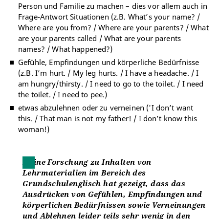
Person und Familie zu machen – dies vor allem auch in
Frage-Antwort Situationen (z.B. What’s your name? /
Where are you from? / Where are your parents? / What
are your parents called / What are your parents
names? / What happened?)
Gefühle, Empfindungen und körperliche Bedürfnisse
(z.B. I’m hurt. / My leg hurts. / I have a headache. / I
am hungry/thirsty. / I need to go to the toilet. / I need
the toilet. / I need to pee.)
etwas abzulehnen oder zu verneinen ('I don’t want
this. / That man is not my father! / I don’t know this
woman!)
Meine Forschung zu Inhalten von
Lehrmaterialien im Bereich des
Grundschulenglisch hat gezeigt, dass das
Ausdrücken von Gefühlen, Empfindungen und
körperlichen Bedürfnissen sowie Verneinungen
und Ablehnen leider teils sehr wenig in den