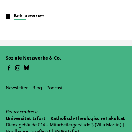
Back to overview
Soziale Netzwerke & Co.
Newsletter
|
Blog
|
Podcast
Besucheradresse
Universität Erfurt | Katholisch-Theologische Fakultät
Dienstgebäude C14 – Mitarbeitergebäude 3 (Villa Martin) |
Nordhäuser Straße 63 | 99089 Erfurt