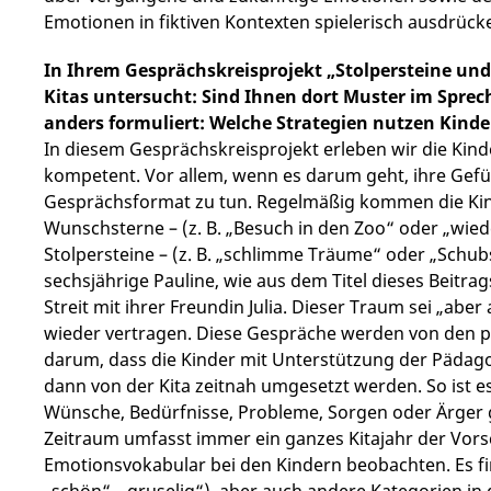
Emotionen in fiktiven Kontexten spielerisch ausdrück
In Ihrem Gesprächskreisprojekt „Stolpersteine un
Kitas untersucht: Sind Ihnen dort Muster im Sprec
anders formuliert: Welche Strategien nutzen Kind
In diesem Gesprächskreisprojekt erleben wir die Kind
kompetent. Vor allem, wenn es darum geht, ihre Gef
Gesprächsformat zu tun. Regelmäßig kommen die Kin
Wunschsterne – (z. B. „Besuch in den Zoo“ oder „wied
Stolpersteine – (z. B. „schlimme Träume“ oder „Schubs
sechsjährige Pauline, wie aus dem Titel dieses Beitr
Streit mit ihrer Freundin Julia. Dieser Traum sei „abe
wieder vertragen. Diese Gespräche werden von den 
darum, dass die Kinder mit Unterstützung der Päda
dann von der Kita zeitnah umgesetzt werden. So ist 
Wünsche, Bedürfnisse, Probleme, Sorgen oder Ärger 
Zeitraum umfasst immer ein ganzes Kitajahr der Vor
Emotionsvokabular bei den Kindern beobachten. Es f
„schön“, „gruselig“), aber auch andere Kategorien in 