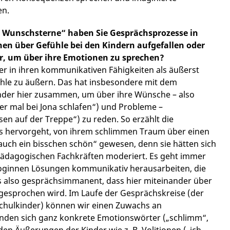
en.
d Wunschsterne“ haben Sie Gesprächsprozesse in
hen über Gefühle bei den Kindern aufgefallen oder
er, um über ihre Emotionen zu sprechen?
er in ihren kommunikativen Fähigkeiten als äußerst
ühle zu äußern. Das hat insbesondere mit dem
der hier zusammen, um über ihre Wünsche – also
er mal bei Jona schlafen“) und Probleme –
en auf der Treppe“) zu reden. So erzählt die
ags hervorgeht, von ihrem schlimmen Traum über einen
r auch ein bisschen schön“ gewesen, denn sie hätten sich
pädagogischen Fachkräften moderiert. Es geht immer
goginnen Lösungen kommunikativ herausarbeiten, die
es also gesprächsimmanent, dass hier miteinander über
gesprochen wird. Im Laufe der Gesprächskreise (der
schulkinder) können wir einen Zuwachs an
inden sich ganz konkrete Emotionswörter („schlimm“,
den Äußerungen der Kinder wie z. B. Volitionen („ich