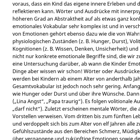
voraus, dass ein Kind das eigene innere Erleben un
reflektieren kann. Wörter und Ausdrücke mit innerps
höheren Grad an Abstraktheit auf als etwas ganz k
emotionales Vokabular sehr komplex ist und in versch
von Emotionen gehört ebenso dazu wie die von Wahr
physiologischen Zuständen (z. B. Hunger, Durst), Voli
Kognitionen (z. B. Wissen, Denken, Unsicherheit) un
nicht nur konkrete emotionale Begriffe sind, die wi
eine Untersuchung darüber, ab wann die Kinder Emoti
Dinge aber wissen wir schon! Wörter oder Ausdrücke,
werden bei Kindern ab einem Alter von anderthalb Ja
Gesamtvokabular ist jedoch noch sehr gering. Anfang
wie Hunger oder Durst und über ihre Wünsche. Da
(„Lina Angst“, „Papa traurig“). Es folgen volitionale 
„darf nicht“). Zuletzt erscheinen mentale Wörter, di
Vorstellen verweisen. Vom dritten bis zum fünften 
und verdoppelt sich bis zum Alter von elf Jahren alle
Gefühlszustände aus den Bereichen Schmerz, Müdigke
über vergangene und zukünftige Emotionen sowie d