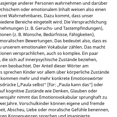
d dasjenige anderer Personen wahrnehmen und darüber
ychischem oder emotionalem Inhalt weisen also einen
onkret Wahrnehmbares. Dazu kommt, dass unser
iedene Bereiche eingeteilt wird. Die Versprachlichung
nehmungen (z. B. Geruchs- und Tastempfindungen),
tionen (z. B. Wünsche, Bedürfnisse, Fähigkeiten),
d moralischen Bewertungen. Das bedeutet also, dass es
r zu unserem emotionalen Vokabular zählen. Das macht
onen versprachlichen, auch so komplex. Ein paar
 die sich auf innerpsychische Zustände beziehen,
hren beobachtet. Der Anteil dieser Wörter am
s sprechen Kinder vor allem über körperliche Zustände
nn kommen mehr und mehr konkrete Emotionswörter
Ausdrücke („Paula selbst“ [für: „Paula kann das“] oder
e auf kognitive Zustände wie Denken, Glauben oder
Lebensjahr nimmt das Emotionsvokabular sprunghaft zu
 zwei Jahre. Vorschulkinder können eigene und fremde
it, Abscheu, Liebe oder moralische Gefühle benennen,
eren Konsequenzen sprechen und imaginierte