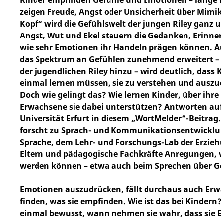
zeigen Freude, Angst oder Unsicherheit über Mimik
Kopf“ wird die Gefühlswelt der jungen Riley ganz 
Angst, Wut und Ekel steuern die Gedanken, Erinne
wie sehr Emotionen ihr Handeln prägen können. Au
das Spektrum an Gefühlen zunehmend erweitert –
der jugendlichen Riley hinzu – wird deutlich, dass 
einmal lernen müssen, sie zu verstehen und auszu
Doch wie gelingt das? Wie lernen Kinder, über ih
Erwachsene sie dabei unterstützen? Antworten auf
Universität Erfurt in diesem „WortMelder“-Beitrag
forscht zu Sprach- und Kommunikationsentwicklun
Sprache, dem Lehr- und Forschungs-Lab der Erzieh
Eltern und pädagogische Fachkräfte Anregungen, w
werden können – etwa auch beim Sprechen über G
Emotionen auszudrücken, fällt durchaus auch Erwa
finden, was sie empfinden. Wie ist das bei Kinder
einmal bewusst, wann nehmen sie wahr, dass sie 