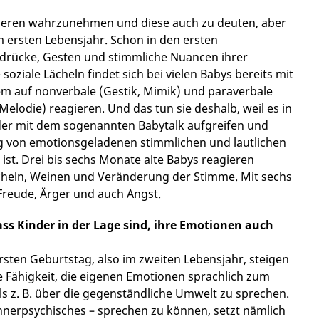
nderen wahrzunehmen und diese auch zu deuten, aber
im ersten Lebensjahr. Schon in den ersten
drücke, Gesten und stimmliche Nuancen ihrer
iale Lächeln findet sich bei vielen Babys bereits mit
lem auf nonverbale (Gestik, Mimik) und paraverbale
elodie) reagieren. Und das tun sie deshalb, weil es in
Kinder mit dem sogenannten Babytalk aufgreifen und
og von emotionsgeladenen stimmlichen und lautlichen
ist. Drei bis sechs Monate alte Babys reagieren
heln, Weinen und Veränderung der Stimme. Mit sechs
Freude, Ärger und auch Angst.
ass Kinder in der Lage sind, ihre Emotionen auch
rsten Geburtstag, also im zweiten Lebensjahr, steigen
ie Fähigkeit, die eigenen Emotionen sprachlich zum
ls z. B. über die gegenständliche Umwelt zu sprechen.
Innerpsychisches – sprechen zu können, setzt nämlich