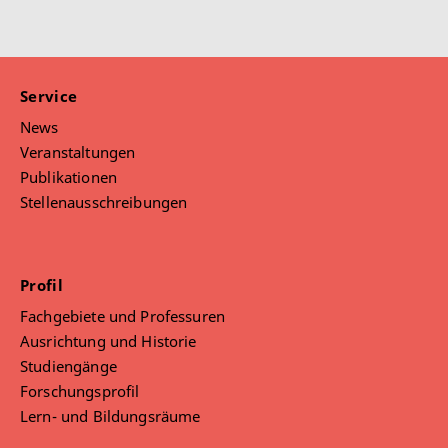
wenn Sie die Seite ohne eigenen Instagram-Account
Sollten Sie spezifische Fragen beispielsweise zum
öffnen.
Studium haben, wenden Sie sich bitte
per E-Mail
an
uns.
Service
Vielen Dank!
News
Das Team von Beeinträchtigungen der Sprache und
Veranstaltungen
Kommunikation
Publikationen
Stellenausschreibungen
Profil
Fachgebiete und Professuren
Ausrichtung und Historie
Studiengänge
Forschungsprofil
Lern- und Bildungsräume