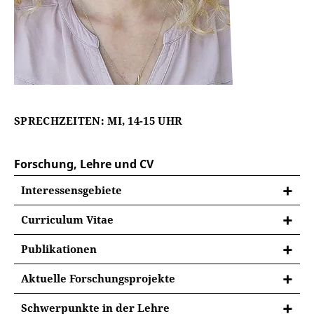
SPRECHZEITEN: MI, 14-15 UHR
Forschung, Lehre und CV
Interessensgebiete
Curriculum Vitae
seit 2025 Leitung des Lehr- und Forschungs-Lab
Publikationen
KOMPASS Sprache Erziehungswissenschaftlichen
Vollständige Publikationsliste Dr. Stephanie
Fakultät, Universität Erfurt
Aktuelle Forschungsprojekte
Kurtenbach (Stand 10/2025)
2008 Promotion, Martin-Luther-Universität Halle-
Entwicklung argumentativer Fähigkeiten im
Schwerpunkte in der Lehre
Wittenberg, Philosophische Fakultät II –