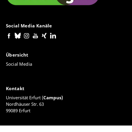
o Bose & Kurtenbach (2014)
o Bose & Kurtenbach (2013)
o Kurtenbach, Bose, Koch & Kreft (2013)
o Kurtenbach (2011)
Social Media Kanäle
Wissenschaft-Praxis-Kooperation „Kinderleicht
sprechen!“
Übersicht
Social Media
Laufzeit: seit 2010
Zielsetzungen:
o jährliche Qualifizierung von Studierenden und
Kontakt
pädagogischen Fachkräften zu spezifischen Themen
Universität Erfurt (
Campus)
der Sprachbildung
Nordhäuser Str. 63
o Transfer der Schulungsthemen in die Kita-Praxis
99089 Erfurt
o Evaluierung der Qualifizierungen, um Inhalte
kontinuierlich zu optimieren
o Entwicklung von Schulungsmaterialien für eine
breite Öffentlichkeit