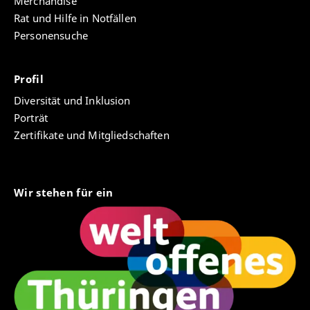
Merchandise
Rat und Hilfe in Notfällen
Personensuche
Gesprächsverhalten von Erzieherinnen:
Sprechausdrucksmuster und
kommunikationsfördernde Strategien
Profil
Diversität und Inklusion
Laufzeit: 2011-2015
Porträt
Zielsetzungen:
o datenbasierte Erkenntnisse (Kriterienkatalog)
Zertifikate und Mitgliedschaften
über sprach- und kommunikationsfördendes
Verhalten im Kindergarten (Grundlagenforschung)
o daraus folgend Konzeption, Durchführung und
Wir stehen für ein
Evaluation von Schulungen pädagogischer
Fachkräfte
o Sensibilisierung pädagogischer Fachkräfte für
eigenes und kindliches Kommunikationsverhalten
Kooperationen: Eigenbetrieb Kindertagesstätten
Halle (Saale) (Franziska Kreutzer), Volkssolidarität
Saale-Kyffhäuser (Kerstin Kresse)
Publikationen: