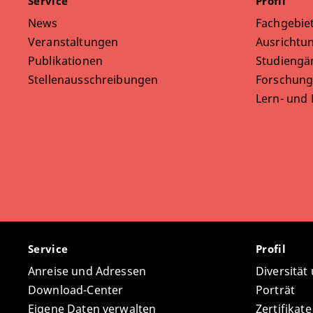
Service
Profil
News
Fachgebie
Veranstaltungen
Ausrichtun
Publikationen
Studiengä
Stellenausschreibungen
Forschung
Lern- und
Service
Profil
Anreise und Adressen
Diversität
Download-Center
Porträt
Eigene Daten verwalten
Zertifikat