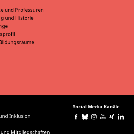
te und Professuren
g und Historie
nge
sprofil
 Bildungsräume
Social Media Kanäle
 und Inklusion
e und Mitgliedschaften