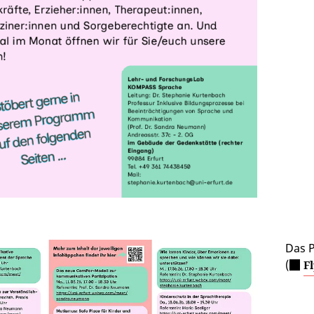
Das 
(
F