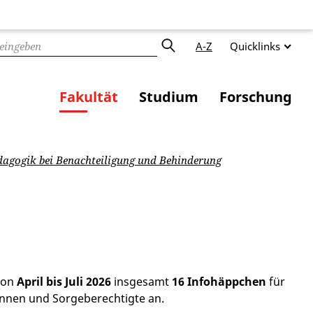
A-Z
Quicklinks
Fakultät
Studium
Forschung
dagogik bei Benachteiligung und Behinderung
von
April bis Juli 2026
insgesamt
16 Infohäppchen
für
:innen und Sorgeberechtigte an.