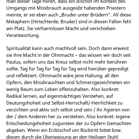
man dieser Tage hören, dass ein Bischof im Kontext des
Umgangs mit Missbrauch ausgeübt habenden Priestern
meinte, er sei eben auch „Bruder unter Brüdern“. All diese
Metaphern (Hirte/Herde; Bruder) sind in diesen Fällen fehl
am Platz. Sie verharmlosen Macht und verschieben
Verantwortung.
Spiritualität kann auch machtvoll sein. Doch dann erweist
sie ihre Macht in der Ohnmacht – das wissen wir doch seit
Paulus, sofern uns das Kreuz selbst nicht mehr berühren
sollte. Tag für Tag für Tag für Tag wird hierüber gepredigt
und reflektiert. Ohnmacht wäre jene Haltung, all den
Opfern, den Missbrauchten und Schmerzgezeichneten ein
wenig Raum zum Leben offenzuhalten. Also konkret:
Radikal lernen, auf eigenmächtiges Verstehen, auf
Deutungshoheit und Selbst-Herrschaft/-Herrlichkeit zu
verzichten und aktiv sich selbst und sein / ihr Agieren von
der / dem Anderen her zu verstehen. Also konkret: eigene
Entscheidungshoheit zugunsten der zu Opfern Gemachten
abgeben. Wenn ein Erzbischof um Rücktritt bittet bzw.
diesen durch die Überweisung an den Heiligen Stuhl