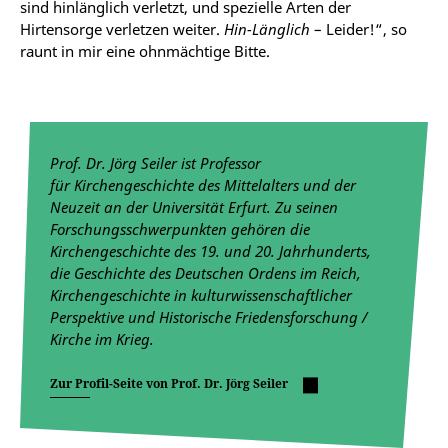
sind hinlänglich verletzt, und spezielle Arten der
Hirtensorge verletzen weiter.
Hin-Länglich
– Leider!“, so
raunt in mir eine ohnmächtige Bitte.
Prof. Dr. Jörg Seiler ist Professor
für Kirchengeschichte des Mittelalters und der
Neuzeit an der Universität Erfurt.
Zu seinen
Forschungsschwerpunkten gehören die
Kirchengeschichte des 19. und 20. Jahrhunderts,
die Geschichte des Deutschen Ordens im Reich,
Kirchengeschichte in kulturwissenschaftlicher
Perspektive und Historische Friedensforschung /
Kirche im Krieg.
Zur Profil-Seite von Prof. Dr. Jörg Seiler