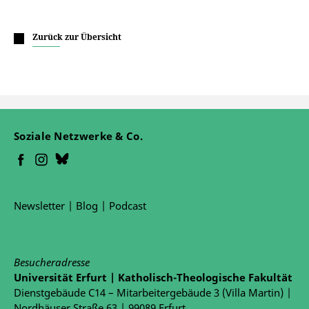
Zurück zur Übersicht
Soziale Netzwerke & Co.
Newsletter
|
Blog
|
Podcast
Besucheradresse
Universität Erfurt | Katholisch-Theologische Fakultät
Dienstgebäude C14 – Mitarbeitergebäude 3 (Villa Martin) |
Nordhäuser Straße 63 | 99089 Erfurt