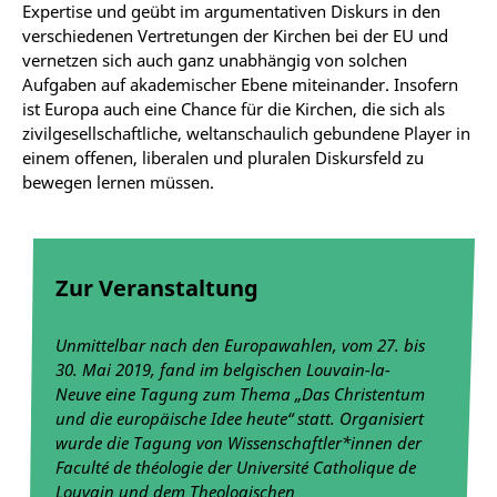
Expertise und geübt im argumentativen Diskurs in den
verschiedenen Vertretungen der Kirchen bei der EU und
vernetzen sich auch ganz unabhängig von solchen
Aufgaben auf akademischer Ebene miteinander. Insofern
ist Europa auch eine Chance für die Kirchen, die sich als
zivilgesellschaftliche, weltanschaulich gebundene Player in
einem offenen, liberalen und pluralen Diskursfeld zu
bewegen lernen müssen.
Zur Veranstaltung
Unmittelbar nach den Europawahlen, vom 27. bis
30. Mai 2019, fand im belgischen Louvain-la-
Neuve eine Tagung zum Thema „Das Christentum
und die europäische Idee heute“ statt. Organisiert
wurde die Tagung von Wissenschaftler*innen der
Faculté de théologie der Université Catholique de
Louvain und dem Theologischen