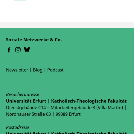
Soziale Netzwerke & Co.
Newsletter
|
Blog
|
Podcast
Besucheradresse
Universität Erfurt | Katholisch-Theologische Fakultät
Dienstgebäude C14 – Mitarbeitergebäude 3 (Villa Martin) |
Nordhäuser Straße 63 | 99089 Erfurt
Postadresse
Universität Erfurt | Katholisch-Theologische Fakultät