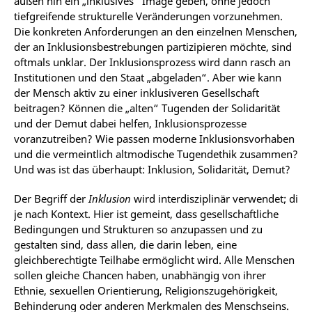
außen hin ein „inklusives“ Image geben, ohne jedoch
tiefgreifende strukturelle Veränderungen vorzunehmen.
Die konkreten Anforderungen an den einzelnen Menschen,
der an Inklusionsbestrebungen partizipieren möchte, sind
oftmals unklar. Der Inklusionsprozess wird dann rasch an
Institutionen und den Staat „abgeladen“. Aber wie kann
der Mensch aktiv
zu
einer
inklusiveren Gesellschaft
beitragen? Können die „alten“ Tugenden der Solidarität
und der Demut dabei helfen, Inklusionsprozesse
voranzutreiben? Wie passen moderne Inklusionsvorhaben
und die vermeintlich altmodische Tugendethik zusammen?
Und was ist das überhaupt: Inklusion, Solidarität, Demut?
Der
Begriff
der
Inklusion
wird
interdisziplinär
verwendet;
die
je nach Kontext. Hier ist gemeint, dass gesellschaftliche
Bedingungen und Strukturen so anzupassen und zu
gestalten sind, dass allen, die darin leben, eine
gleichberechtigte Teilhabe ermöglicht wird. Alle Menschen
sollen gleiche Chancen haben, unabhängig von ihrer
Ethnie, sexuellen Orientierung, Religionszugehörigkeit,
Behinderung oder anderen Merkmalen des Menschseins.