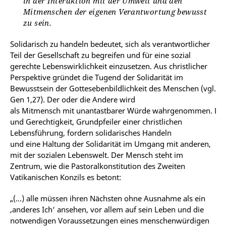
in der Interaktion mit der Umwelt und den
Mitmenschen der eigenen Verantwortung bewusst
zu sein.
Solidarisch zu handeln bedeutet, sich als verantwortlicher
Teil der Gesellschaft zu begreifen und für eine sozial
gerechte Lebenswirklichkeit einzusetzen. Aus christlicher
Perspektive gründet die Tugend der Solidarität
im
Bewusstsein
der
Gottesebenbildlichkeit
des
Menschen (vgl.
Gen 1,27).
Der
oder
die
Andere
wird
als
Mitmensch
mit
unantastbarer
Würde
wahrgenommen.
Lie
und Gerechtigkeit, Grundpfeiler einer christlichen
Lebensführung, fordern
solidarisches Handeln
und
eine
Haltung
der Solidarität im Umgang
mit
anderen,
mit
der
sozialen
Lebenswelt.
Der Mensch steht im
Zentrum, wie die Pastoralkonstitution des Zweiten
Vatikanischen Konzils es betont:
„(…) alle müssen ihren Nächsten ohne Ausnahme als ein
‚anderes Ich‘ ansehen, vor allem auf sein Leben und die
notwendigen Voraussetzungen eines menschenwürdigen