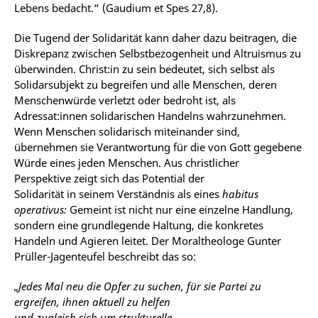
Lebens bedacht.“ (Gaudium et Spes 27,8).
Die Tugend der Solidarität kann daher dazu beitragen, die
Diskrepanz zwischen Selbstbezogenheit und Altruismus zu
überwinden. Christ:in zu sein bedeutet, sich selbst als
Solidarsubjekt zu begreifen und alle Menschen, deren
Menschenwürde verletzt oder bedroht ist, als
Adressat:innen solidarischen Handelns wahrzunehmen.
Wenn Menschen solidarisch miteinander sind,
übernehmen sie Verantwortung für die von Gott gegebene
Würde eines jeden Menschen.
Aus christlicher
Perspektive
zeigt
sich
das
Potential
der
Solidarität
in
seinem
Verständnis
als eines
habitus
operativus:
Gemeint ist nicht nur eine einzelne Handlung,
sondern eine grundlegende Haltung, die konkretes
Handeln und Agieren leitet. Der Moraltheologe Gunter
Prüller-Jagenteufel beschreibt das so:
„Jedes Mal neu die Opfer zu suchen, für sie Partei zu
ergreifen, ihnen aktuell zu helfen
und zugleich sich um strukturelle