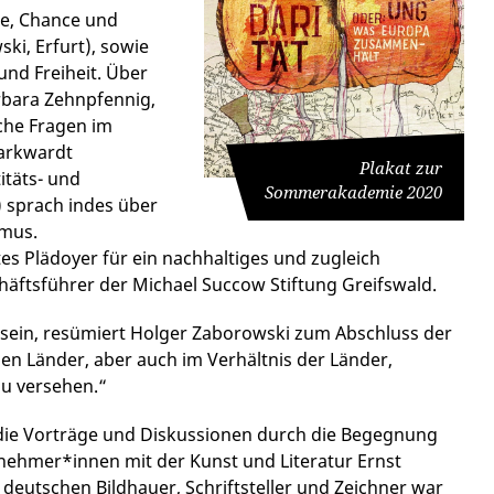
se, Chance und
ski, Erfurt), sowie
und Freiheit. Über
rbara Zehnpfennig,
iche Fragen im
Markwardt
Plakat zur
itäts- und
Sommerakademie 2020
) sprach indes über
smus.
s Plädoyer für ein nachhaltiges und zugleich
chäftsführer der Michael Succow Stiftung Greifswald.
 sein, resümiert Holger Zaborowski zum Abschluss der
nen Länder, aber auch im Verhältnis der Länder,
zu versehen.“
die Vorträge und Diskussionen durch die Begegnung
nehmer*innen mit der Kunst und Literatur Ernst
 deutschen Bildhauer, Schriftsteller und Zeichner war