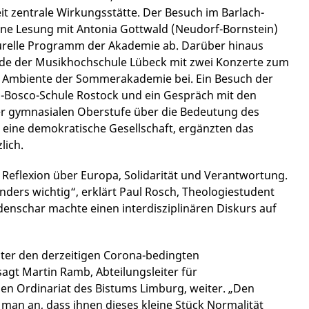
it zentrale Wirkungsstätte. Der Besuch im Barlach-
ne Lesung mit Antonia Gottwald (Neudorf-Bornstein)
urelle Programm der Akademie ab. Darüber hinaus
de der Musikhochschule Lübeck mit zwei Konzerte zum
 Ambiente der Sommerakademie bei. Ein Besuch der
-Bosco-Schule Rostock und ein Gespräch mit den
r gymnasialen Oberstufe über die Bedeutung des
eine demokratische Gesellschaft, ergänzten das
lich.
 Reflexion über Europa, Solidarität und Verantwortung.
nders wichtig“, erklärt Paul Rosch, Theologiestudent
denschar machte einen interdisziplinären Diskurs auf
nter den derzeitigen Corona-bedingten
gt Martin Ramb, Abteilungsleiter für
hen Ordinariat des Bistums Limburg, weiter. „Den
an an, dass ihnen dieses kleine Stück Normalität