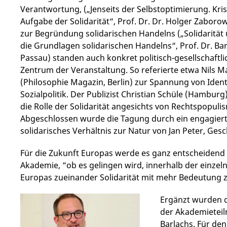
Verantwortung, („Jenseits der Selbstoptimierung. Kri
Aufgabe der Solidarität“, Prof. Dr. Dr. Holger Zaborow
zur Begründung solidarischen Handelns („Solidarität 
die Grundlagen solidarischen Handelns“, Prof. Dr. Ba
Passau) standen auch konkret politisch-gesellschaftl
Zentrum der Veranstaltung. So referierte etwa Nils 
(Philosophie Magazin, Berlin) zur Spannung von Ident
Sozialpolitik. Der Publizist Christian Schüle (Hamburg
die Rolle der Solidarität angesichts von Rechtspopuli
Abgeschlossen wurde die Tagung durch ein engagierte
solidarisches Verhältnis zur Natur von Jan Peter, Ges
Für die Zukunft Europas werde es ganz entscheidend
Akademie, “ob es gelingen wird, innerhalb der einzel
Europas zueinander Solidarität mit mehr Bedeutung 
Ergänzt wurden 
der Akademieteil
Barlachs. Für den