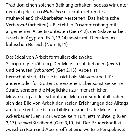
Tradition einen solchen Beiklang erhalten, sodass wir unter
dem abgeleiteten
Malochen
ein kräftezehrendes,
mühevolles Sich-Abarbeiten verstehen. Das hebräische
Verb
avad
(arbeiten) z.B. steht in Zusammenhang mit
allgemeinen Arbeitskontexten (Gen 4,2), der Sklavenarbeit
Israels in Ägypten (Ex 1,13.14) sowie mit Diensten im
kultischen Bereich (Num 8,11).
Das Ideal von Arbeit formuliert die zweite
Schöpfungserzählung: Der Mensch soll bebauen (
avad
)
und behüten (
schamar
) (Gen 2,15). Arbeit ist
herrschaftsfrei, d.h. sie ist nicht als Sklavenarbeit für
andere oder für Götter zu verstehen. Ebenso ist sie keine
Strafe, sondern die Möglichkeit zur menschlichen
Mitwirkung an der Schöpfung. Mit dem Sündenfall nähert
sich das Bild von Arbeit den realen Erfahrungen des Alltags
an: In erster Linie ist der biblisch-israelitische Mensch
Ackerbauer (Gen 3,23), wobei sein Tun jetzt mühselig (Gen
3,17), schweißtreibend (Gen 3,19) ist. Der Bruderkonflikt
zwischen Kain und Abel eröffnet eine weitere Perspektive: