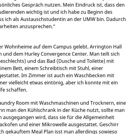
rsönliches Gespräch nutzen. Mein Eindruck ist, dass den
dierenden wichtig ist und ich habe zu Beginn des
ss ich als Austauschstudentin an der UMW bin. Dadurch
klarheiten anzusprechen.“
er Wohnheime auf dem Campus gelebt. Arrington Hall
 und dem Hurley Convergence Center. Man teilt sich
eschlechts) und das Bad (Dusche und Toilette) mit
em Bett, einem Schreibtisch mit Stuhl, einer
stattet. Im Zimmer ist auch ein Waschbecken mit
r vielleicht etwas eintönig, aber ich konnte mit ein
fe schaffen.
n Laundry Room mit Waschmaschinen und Trocknern, eine
n man den Kühlschrank in der Küche nutzt, sollte man
n ausgegangen wird, dass sie für die Allgemeinheit
ackofen und einer Mikrowelle ausgestattet. Geschirr
ch gekauftem Meal Plan isst man allerdings sowieso