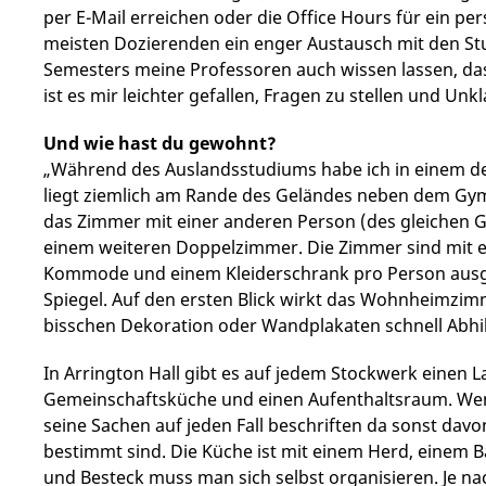
per E-Mail erreichen oder die Office Hours für ein pe
meisten Dozierenden ein enger Austausch mit den Stu
Semesters meine Professoren auch wissen lassen, da
ist es mir leichter gefallen, Fragen zu stellen und Un
Und wie hast du gewohnt?
„Während des Auslandsstudiums habe ich in einem d
liegt ziemlich am Rande des Geländes neben dem Gym
das Zimmer mit einer anderen Person (des gleichen G
einem weiteren Doppelzimmer. Die Zimmer sind mit ein
Kommode und einem Kleiderschrank pro Person ausge
Spiegel. Auf den ersten Blick wirkt das Wohnheimzimme
bisschen Dekoration oder Wandplakaten schnell Abhil
In Arrington Hall gibt es auf jedem Stockwerk eine
Gemeinschaftsküche und einen Aufenthaltsraum. Wen
seine Sachen auf jeden Fall beschriften da sonst davo
bestimmt sind. Die Küche ist mit einem Herd, einem B
und Besteck muss man sich selbst organisieren. Je na