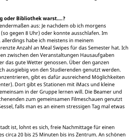
g oder Bibliothek warst….?
gendermaßen aus: Je nachdem ob ich morgens
 (so gegen 8 Uhr) oder konnte ausschlafen. Im
, allerdings habe ich meistens in meinem
nzte Anzahl an Meal Swipes für das Semester hat. Ich
sen zwischen den Veranstaltungen Hausaufgaben
er das gute Wetter genossen. Über den ganzen
 auch ausgiebig von den Studierenden genutzt werden.
nzentrieren, gibt es dafür ausreichend Möglichkeiten
ter). Dort gibt es Stationen mit iMacs und kleine
emeinsam in der Gruppe lernen will. Die Beamer und
ochenenden zum gemeinsamen Filmeschauen genutzt
essel, falls man es an einem stressigen Tag mal etwas
t ist, lohnt es sich, freie Nachmittage für einen
es circa 20 bis 25 Minuten bis ins Zentrum. An schönen