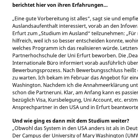
berichtet hier von ihren Erfahrungen…
„Eine gute Vorbereitung ist alles“, sagt sie und empfi
Auslandsaufenthalt interessiert, vorab an den Infove
Erfurt zum „Studium im Ausland“ teilzunehmen: „Für 
hilfreich, weil ich so besser entscheiden konnte, wo
welches Programm ich das realisieren würde. Letztendl
Partnerhochschule der Uni Erfurt beworben. Die ‚Dea
Internationale Büro informiert vorab ausführlich ü
Bewerbungsprozess. Nach Bewerbungsschluss heißt 
zu warten. Ich bekam im Februar das Angebot für ein
Washington. Nachdem ich die Annahmeerklärung unter
schon die Partneruni. Klar, am Anfang kann es passi
bezüglich Visa, Kursbelegung, Uni Account, etc. erstma
Ansprechpartner in den USA und in Erfurt beantworten
Und wie ging es dann mit dem Studium weiter?
„Obwohl das System in den USA anders ist als in Deuts
Der Campus der University of Mary Washington (UMW) 