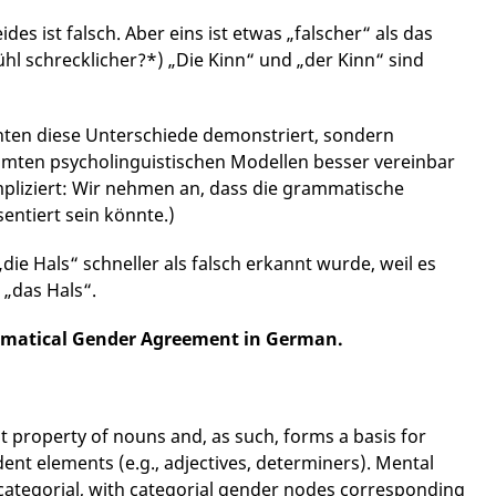
ides ist falsch. Aber eins ist etwas „falscher“ als das
hl schrecklicher?*) „Die Kinn“ und „der Kinn“ sind
enten diese Unterschiede demonstriert, sondern
mten psycholinguistischen Modellen besser vereinbar
ompliziert: Wir nehmen an, dass die grammatische
ntiert sein könnte.)
die Hals“ schneller als falsch erkannt wurde, weil es
„das Hals“.
ammatical Gender Agreement in German.
 property of nouns and, as such, forms a basis for
t elements (e.g., adjectives, determiners). Mental
 categorial, with categorial gender nodes corresponding