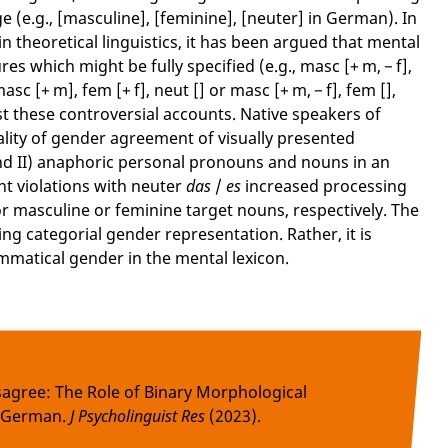
e (e.g., [masculine], [feminine], [neuter] in German). In
n theoretical linguistics, it has been argued that mental
es which might be fully specified (e.g., masc [+ m, − f],
masc [+ m], fem [+ f], neut [] or masc [+ m, − f], fem [],
t these controversial accounts. Native speakers of
ity of gender agreement of visually presented
nd II) anaphoric personal pronouns and nouns in an
nt violations with neuter
das
/
es
increased processing
r masculine or feminine target nouns, respectively. The
ng categorial gender representation. Rather, it is
mmatical gender in the mental lexicon.
agree: The Role of Binary Morphological
n German.
J Psycholinguist Res
(2023).