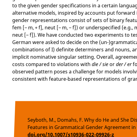
to the given gender specifications in a certain languag
alternative models, inspired by accounts put forward i
gender representations consist of sets of binary featur
fem [− m, + f], neut [− m, − f]) or underspecified (e.g., 
neut [− f]). We have conducted two experiments to tes
German were asked to decide on the (un-)grammatical
combinations of I) definite determiners and nouns, a
implicit nominative singular setting. Overall, agreeme
costs compared to violations with
die / sie
or
der / er
fo
observed pattern poses a challenge for models involvi
consistent with feature-based representations of gra
Seyboth, M., Domahs, F. Why do He and She Dis
Features in Grammatical Gender Agreement i
doi.org/10.1007/s10936-022-09926-z