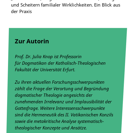
und Scheitern familialer Wirklichkeiten. Ein Blick aus
der Praxis
Zur Autorin
Prof. Dr. Julia Knop ist Professorin
für
Dogmatikan der Katholisch-Theologischen
Fakultät der Universität Erfurt.
Zu ihren aktuellen Forschungsschwerpunkten
zählt die Frage der Verortung und Begründung
dogmatischer Theologie angesichts der
zunehmenden Irrelevanz und Implausibilität der
Gottesfrage. Weitere Interessensschwerpunkte
sind die Hermeneutik des II. Vatikanischen Konzils
sowie die metakritische Analyse systematisch-
theologischer Konzepte und Ansätze.