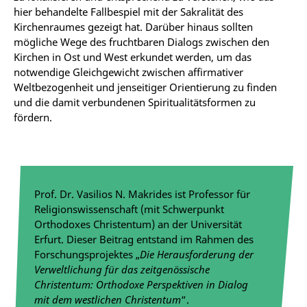
hier behandelte Fallbespiel mit der Sakralität des
Kirchenraumes gezeigt hat. Darüber hinaus sollten
mögliche Wege des fruchtbaren Dialogs zwischen den
Kirchen in Ost und West erkundet werden, um das
notwendige Gleichgewicht zwischen affirmativer
Weltbezogenheit und jenseitiger Orientierung zu finden
und die damit verbundenen Spiritualitätsformen zu
fördern.
Prof. Dr. Vasilios N. Makrides ist Professor für
Religionswissenschaft (mit Schwerpunkt
Orthodoxes Christentum) an der Universität
Erfurt. Dieser Beitrag entstand im Rahmen des
Forschungsprojektes „
Die Herausforderung der
Verweltlichung für das zeitgenössische
Christentum: Orthodoxe Perspektiven in Dialog
mit dem westlichen Christentum
“.