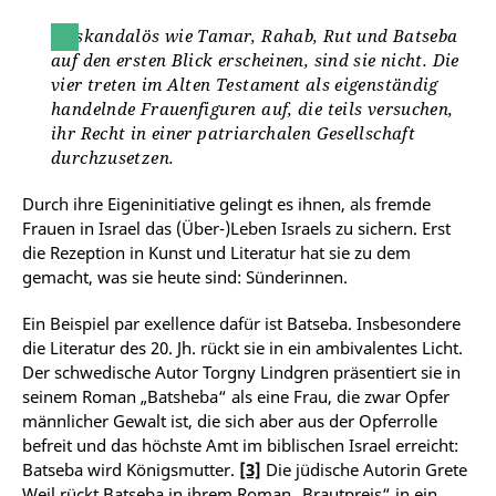
So skandalös wie Tamar, Rahab, Rut und Batseba
auf den ersten Blick erscheinen, sind sie nicht. Die
vier treten im Alten Testament als eigenständig
handelnde Frauenfiguren auf, die teils versuchen,
ihr Recht in einer patriarchalen Gesellschaft
durchzusetzen.
Durch ihre Eigeninitiative gelingt es ihnen, als fremde
Frauen in Israel das (Über-)Leben Israels zu sichern. Erst
die Rezeption in Kunst und Literatur hat sie zu dem
gemacht, was sie heute sind: Sünderinnen.
Ein Beispiel par exellence dafür ist Batseba. Insbesondere
die Literatur des 20. Jh. rückt sie in ein ambivalentes Licht.
Der schwedische Autor Torgny Lindgren präsentiert sie in
seinem Roman „Batsheba“ als eine Frau, die zwar Opfer
männlicher Gewalt ist, die sich aber aus der Opferrolle
befreit und das höchste Amt im biblischen Israel erreicht:
Batseba wird Königsmutter.
[3]
Die jüdische Autorin Grete
Weil rückt Batseba in ihrem Roman „Brautpreis“ in ein