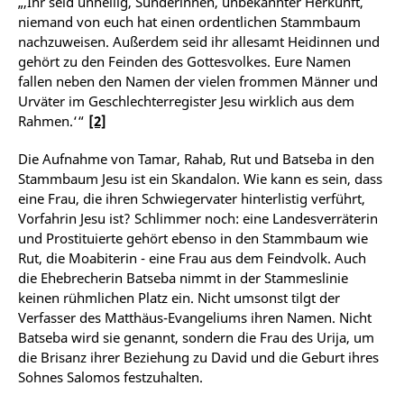
„‚Ihr seid unheilig, Sünderinnen, unbekannter Herkunft,
niemand von euch hat einen ordentlichen Stammbaum
nachzuweisen. Außerdem seid ihr allesamt Heidinnen und
gehört zu den Feinden des Gottesvolkes. Eure Namen
fallen neben den Namen der vielen frommen Männer und
Urväter im Geschlechterregister Jesu wirklich aus dem
Rahmen.‘“
[2]
Die Aufnahme von Tamar, Rahab, Rut und Batseba in den
Stammbaum Jesu ist ein Skandalon. Wie kann es sein, dass
eine Frau, die ihren Schwiegervater hinterlistig verführt,
Vorfahrin Jesu ist? Schlimmer noch: eine Landesverräterin
und Prostituierte gehört ebenso in den Stammbaum wie
Rut, die Moabiterin - eine Frau aus dem Feindvolk. Auch
die Ehebrecherin Batseba nimmt in der Stammeslinie
keinen rühmlichen Platz ein. Nicht umsonst tilgt der
Verfasser des Matthäus-Evangeliums ihren Namen. Nicht
Batseba wird sie genannt, sondern die Frau des Urija, um
die Brisanz ihrer Beziehung zu David und die Geburt ihres
Sohnes Salomos festzuhalten.