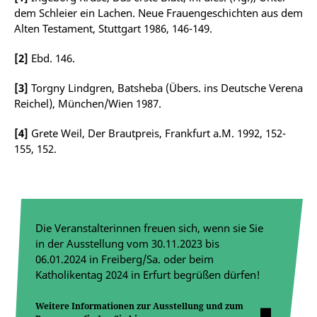
dem Schleier ein Lachen. Neue Frauengeschichten aus dem
Alten Testament, Stuttgart 1986, 146-149.
[2]
Ebd. 146.
[3]
Torgny Lindgren, Batsheba (Übers. ins Deutsche Verena
Reichel), München/Wien 1987.
[4]
Grete Weil, Der Brautpreis, Frankfurt a.M. 1992, 152-
155, 152.
Die Veranstalterinnen freuen sich, wenn sie Sie
in der Ausstellung vom 30.11.2023 bis
06.01.2024 in Freiberg/Sa. oder beim
Katholikentag 2024 in Erfurt begrüßen dürfen!
Weitere Informationen zur Ausstellung und zum