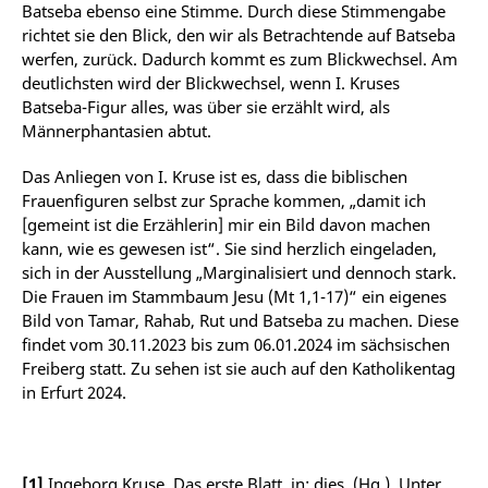
Batseba ebenso eine Stimme. Durch diese Stimmengabe
richtet sie den Blick, den wir als Betrachtende auf Batseba
werfen, zurück. Dadurch kommt es zum Blickwechsel. Am
deutlichsten wird der Blickwechsel, wenn I. Kruses
Batseba-Figur alles, was über sie erzählt wird, als
Männerphantasien abtut.
Das Anliegen von I. Kruse ist es, dass die biblischen
Frauenfiguren selbst zur Sprache kommen, „damit ich
[gemeint ist die Erzählerin] mir ein Bild davon machen
kann, wie es gewesen ist“. Sie sind herzlich eingeladen,
sich in der Ausstellung „Marginalisiert und dennoch stark.
Die Frauen im Stammbaum Jesu (Mt 1,1-17)“ ein eigenes
Bild von Tamar, Rahab, Rut und Batseba zu machen. Diese
findet vom 30.11.2023 bis zum 06.01.2024 im sächsischen
Freiberg statt. Zu sehen ist sie auch auf den Katholikentag
in Erfurt 2024.
[1]
Ingeborg Kruse, Das erste Blatt, in: dies. (Hg.), Unter