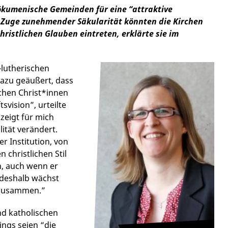
t ökumenische Gemeinden für eine “attraktive
m Zuge zunehmender Säkularität könnten die Kirchen
istlichen Glauben eintreten, erklärte sie im
-lutherischen
dazu geäußert, dass
chen Christ*innen
tsvision”, urteilte
zeigt für mich
ität verändert.
r Institution, von
 christlichen Stil
n, auch wenn er
 deshalb wächst
r zusammen.”
d katholischen
ings seien “die