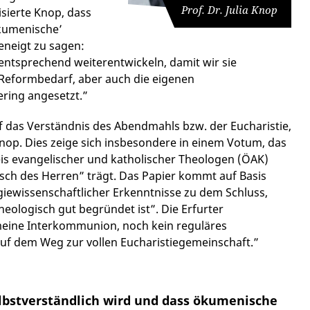
Prof. Dr. Julia Knop
isierte Knop, dass
ökumenische’
eneigt zu sagen:
ntsprechend weiterentwickeln, damit wir sie
 Reformbedarf, aber auch die eigenen
ering angesetzt.”
uf das Verständnis des Abendmahls bzw. der Eucharistie,
Knop. Dies zeige sich insbesondere in einem Votum, das
s evangelischer und katholischer Theologen (ÖAK)
sch des Herren” trägt. Das Papier kommt auf Basis
giewissenschaftlicher Erkenntnisse zu dem Schluss,
eologisch gut begründet ist”. Die Erfurter
emeine Interkommunion, noch kein reguläres
uf dem Weg zur vollen Eucharistiegemeinschaft.”
lbstverständlich wird und dass ökumenische