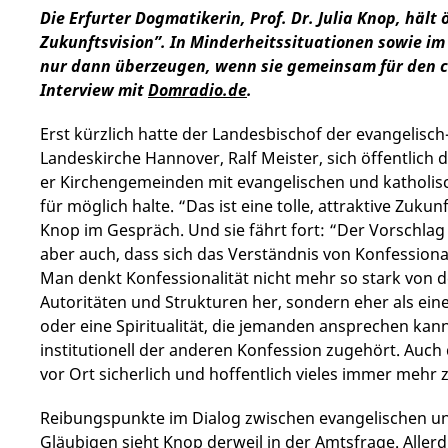
Die Erfurter Dogmatikerin, Prof. Dr. Julia Knop, häl
Zukunftsvision”. In Minderheitssituationen sowie i
nur dann überzeugen, wenn sie gemeinsam für den chr
Interview mit
Domradio.de
.
Erst kürzlich hatte der Landesbischof der evangelisch
Landeskirche Hannover, Ralf Meister, sich öffentlich 
er Kirchengemeinden mit evangelischen und katholis
für möglich halte. “Das ist eine tolle, attraktive Zukunf
Knop im Gespräch. Und sie fährt fort: “Der Vorschlag 
aber auch, dass sich das Verständnis von Konfessional
Man denkt Konfessionalität nicht mehr so stark von de
Autoritäten und Strukturen her, sondern eher als einen
oder eine Spiritualität, die jemanden ansprechen kan
institutionell der anderen Konfession zugehört. Auch
vor Ort sicherlich und hoffentlich vieles immer meh
Reibungspunkte im Dialog zwischen evangelischen un
Gläubigen sieht Knop derweil in der Amtsfrage. Allerd