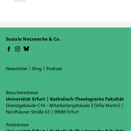
Soziale Netzwerke & Co.
Newsletter
|
Blog
|
Podcast
Besucheradresse
Universität Erfurt | Katholisch-Theologische Fakultät
Dienstgebäude C14 – Mitarbeitergebäude 3 (Villa Martin) |
Nordhäuser Straße 63 | 99089 Erfurt
Postadresse