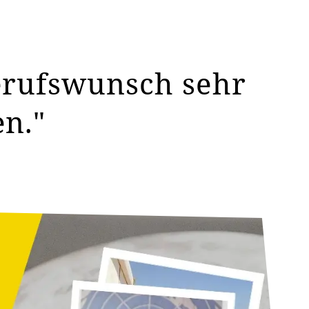
erufswunsch sehr
n."