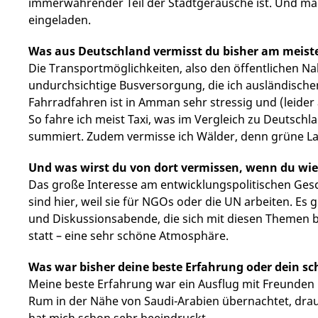
immerwährender Teil der Stadtgeräusche ist. Und ma
eingeladen.
Was aus Deutschland vermisst du bisher am meist
Die Transportmöglichkeiten, also den öffentlichen Na
undurchsichtige Busversorgung, die ich ausländisch
Fahrradfahren ist in Amman sehr stressig und (leider
So fahre ich meist Taxi, was im Vergleich zu Deutschla
summiert. Zudem vermisse ich Wälder, denn grüne Lan
Und was wirst du von dort vermissen, wenn du wie
Das große Interesse am entwicklungspolitischen Gesche
sind hier, weil sie für NGOs oder die UN arbeiten. Es
und Diskussionsabende, die sich mit diesen Themen be
statt – eine sehr schöne Atmosphäre.
Was war bisher deine beste Erfahrung oder dein sc
Meine beste Erfahrung war ein Ausflug mit Freunden 
Rum in der Nähe von Saudi-Arabien übernachtet, dr
hat mich schon sehr beeindruckt.