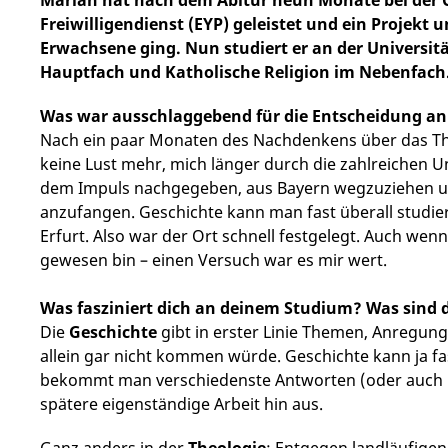
Freiwilligendienst (EYP) geleistet und ein Projekt
Erwachsene ging. Nun studiert er an der Universit
Hauptfach und Katholische Religion im Nebenfach
Was war ausschlaggebend für die Entscheidung an 
Nach ein paar Monaten des Nachdenkens über das Th
keine Lust mehr, mich länger durch die zahlreichen Un
dem Impuls nachgegeben, aus Bayern wegzuziehen u
anzufangen. Geschichte kann man fast überall studiere
Erfurt. Also war der Ort schnell festgelegt. Auch wen
gewesen bin – einen Versuch war es mir wert.
Was fasziniert dich an deinem Studium? Was sind 
Die
Geschichte
gibt in erster Linie Themen, Anregung
allein gar nicht kommen würde. Geschichte kann ja fa
bekommt man verschiedenste Antworten (oder auch mal
spätere eigenständige Arbeit hin aus.
Ganz anders in der
Theologie
: Entgegen landläufigen