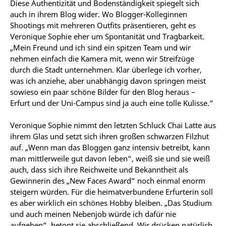
Diese Authentizität und Bodenständigkeit spiegelt sich
auch in ihrem Blog wider. Wo Blogger-Kolleginnen
Shootings mit mehreren Outfits präsentieren, geht es
Veronique Sophie eher um Spontanität und Tragbarkeit.
„Mein Freund und ich sind ein spitzen Team und wir
nehmen einfach die Kamera mit, wenn wir Streifzüge
durch die Stadt unternehmen. Klar überlege ich vorher,
was ich anziehe, aber unabhängig davon springen meist
sowieso ein paar schöne Bilder für den Blog heraus –
Erfurt und der Uni-Campus sind ja auch eine tolle Kulisse.“
Veronique Sophie nimmt den letzten Schluck Chai Latte aus
ihrem Glas und setzt sich ihren großen schwarzen Filzhut
auf. „Wenn man das Bloggen ganz intensiv betreibt, kann
man mittlerweile gut davon leben“, weiß sie und sie weiß
auch, dass sich ihre Reichweite und Bekanntheit als
Gewinnerin des „New Faces Award“ noch einmal enorm
steigern würden. Für die heimatverbundene Erfurterin soll
es aber wirklich ein schönes Hobby bleiben. „Das Studium
und auch meinen Nebenjob würde ich dafür nie
aufgeben“, betont sie abschließend. Wir drücken natürlich