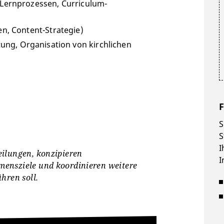
Lernprozessen, Curriculum-
n, Content-Strategie)
ung, Organisation von kirchlichen
F
S
S
I
eilungen, konzipieren
I
ensziele und koordinieren weitere
hren soll.