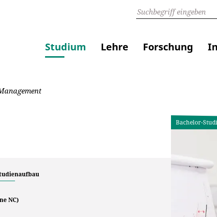
Studium
Lehre
Forschung
I
Management
Bachelor-Stud
tudienaufbau
ne NC)