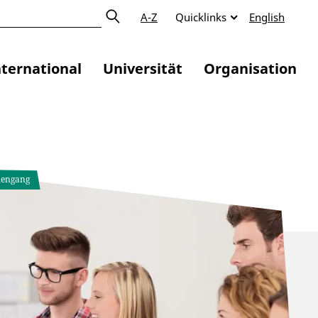
A-Z
Quicklinks
English
nternational
Universität
Organisation
iengang