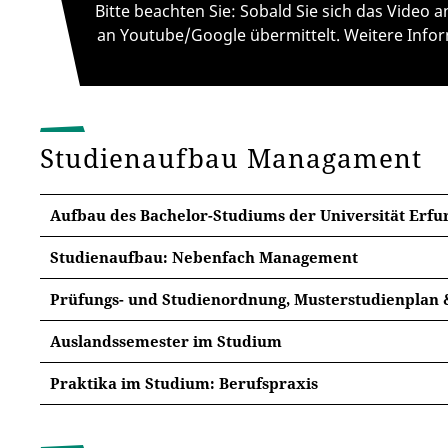
Bitte beachten Sie: Sobald Sie sich das Video
an Youtube/Google übermittelt. Weitere Infor
Studienaufbau Managament
Aufbau des Bachelor-Studiums der Universität Erfu
Studienaufbau: Nebenfach Management
Die ersten zwei Se
Prüfungs- und Studienordnung, Musterstudienplan 
als
Orientierungsp
Prüfungsordnung & Modulkatalog
Semester)
bezeichn
Auslandssemester im Studium
Studiensystem erku
In der jeweiligen Prüfungsordnung finden Sie wich
Nutzen Sie die Cha
Praktika im Studium: Berufspraxis
Prüfungsregeln ve
Studienzielen und -inhalten, den Sprachanforderu
sammeln! Dank zah
testen. Nach Absch
sowie den Lehreinheiten und Modulprüfungen.
Praktika während des Studiums
ausländischen Ho
Möglichkeit, das S
während Ihres Stud