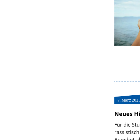
7. März 202
Neues Hi
Für die St
rassistisc
Angebot a