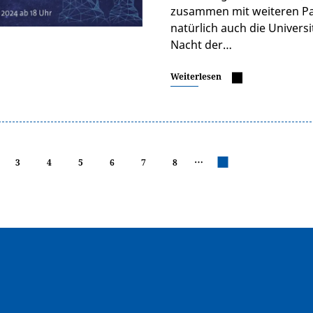
zusammen mit weiteren Part
natürlich auch die Universi
Nacht der…
Weiterlesen
…
3
4
5
6
7
8
nächste