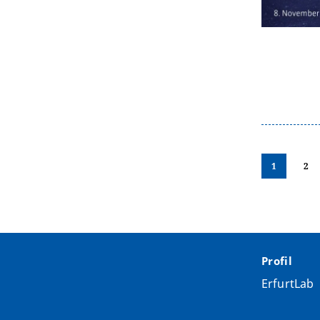
1
2
Profil
ErfurtLab