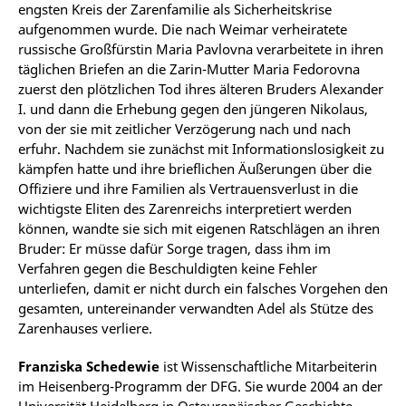
engsten Kreis der Zarenfamilie als Sicherheitskrise
aufgenommen wurde. Die nach Weimar verheiratete
russische Großfürstin Maria Pavlovna verarbeitete in ihren
täglichen Briefen an die Zarin-Mutter Maria Fedorovna
zuerst den plötzlichen Tod ihres älteren Bruders Alexander
I. und dann die Erhebung gegen den jüngeren Nikolaus,
von der sie mit zeitlicher Verzögerung nach und nach
erfuhr. Nachdem sie zunächst mit Informationslosigkeit zu
kämpfen hatte und ihre brieflichen Äußerungen über die
Offiziere und ihre Familien als Vertrauensverlust in die
wichtigste Eliten des Zarenreichs interpretiert werden
können, wandte sie sich mit eigenen Ratschlägen an ihren
Bruder: Er müsse dafür Sorge tragen, dass ihm im
Verfahren gegen die Beschuldigten keine Fehler
unterliefen, damit er nicht durch ein falsches Vorgehen den
gesamten, untereinander verwandten Adel als Stütze des
Zarenhauses verliere.
Franziska Schedewie
ist Wissenschaftliche Mitarbeiterin
im Heisenberg-Programm der DFG. Sie wurde 2004 an der
Universität Heidelberg in Osteuropäischer Geschichte