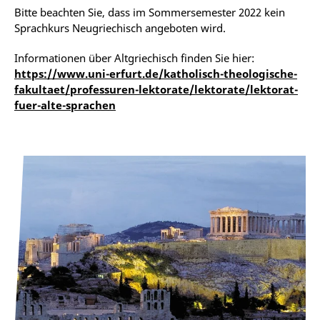
Dieser Kurs ist für Teilnehmer*innen gedacht, die
verfügen und bereitet Studierende der Universität
Bitte beachten Sie, dass im Sommersemester 2022 kein
über gute Grundkenntnisse der griechischen Sprache
Erfurt auf die Niveaustufe A2 vor.
Sprachkurs Neugriechisch angeboten wird.
verfügen, und bereitet Studierende der Universität
Erfurt auf die Niveaustufe B1 vor.
Informationen über Altgriechisch finden Sie hier:
https://www.uni-erfurt.de/katholisch-theologische-
fakultaet/professuren-lektorate/lektorate/lektorat-
fuer-alte-sprachen