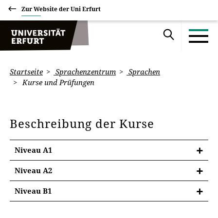
Zur Website der Uni Erfurt
Startseite
Sprachenzentrum
Sprachen
Kurse und Prüfungen
Beschreibung der Kurse
Niveau A1
Niveau A2
KURS A2
Niveau B1
Dieser Kurs ist für Teilnehmer*innen gedacht, die
KURS B1
über Grundkenntnisse der griechischen Sprache