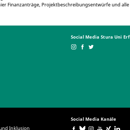
hier Finanzanträge, Projektbeschreibungsentwürfe und al
Social Media Stura Uni Er
Social Media Kanäle
 und Inklusion